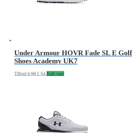
Under Armour HOVR Fade SL E Golf
Shoes Academy UK7
Tilbud
£
90
£
64
Køb vare