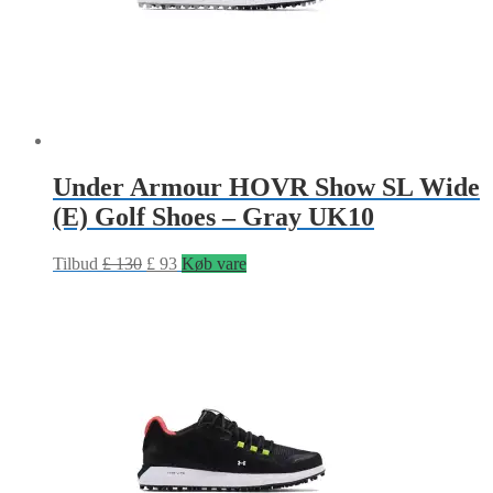
Under Armour HOVR Show SL Wide
(E) Golf Shoes – Gray UK10
Tilbud
£
130
£
93
Køb vare