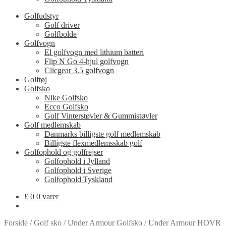
Golfudstyr
Golf driver
Golfbolde
Golfvogn
El golfvogn med lithium batteri
Flip N Go 4-hjul golfvogn
Clicgear 3.5 golfvogn
Golftøj
Golfsko
Nike Golfsko
Ecco Golfsko
Golf Vinterstøvler & Gummistøvler
Golf medlemskab
Danmarks billigste golf medlemskab
Billigste flexmedlemsskab golf
Golfophold og golfrejser
Golfophold i Jylland
Golfophold i Sverige
Golfophold Tyskland
£
0
0 varer
Forside
/
Golf sko
/
Under Armour Golfsko
/
Under Armour HOVR