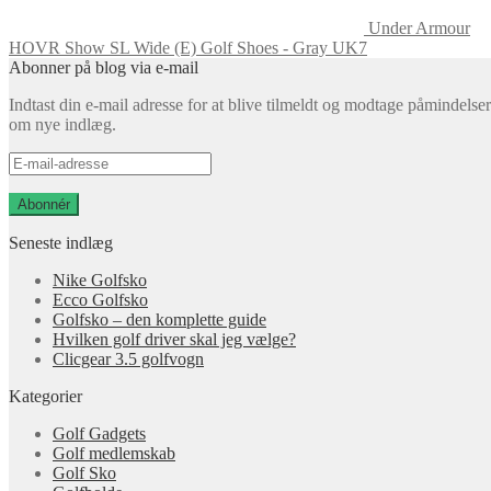
Under Armour
HOVR Show SL Wide (E) Golf Shoes - Gray UK7
Abonner på blog via e-mail
Indtast din e-mail adresse for at blive tilmeldt og modtage påmindelser
om nye indlæg.
E-
mail-
adresse
Abonnér
Seneste indlæg
Nike Golfsko
Ecco Golfsko
Golfsko – den komplette guide
Hvilken golf driver skal jeg vælge?
Clicgear 3.5 golfvogn
Kategorier
Golf Gadgets
Golf medlemskab
Golf Sko