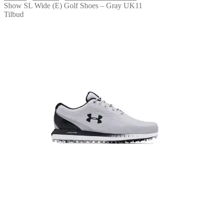
Show SL Wide (E) Golf Shoes – Gray UK11
Tilbud