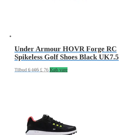
Under Armour HOVR Forge RC
Spikeless Golf Shoes Black UK7.5
Tilbud
£
105
£
76
Køb vare