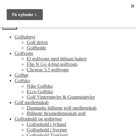
Spring
Spring
Golfersonly.dk
til
til
Guides og tips til dit næste golfudstyr
navigation
indhold
Menu
Golfudstyr
Golf driver
Golfbolde
Golfvogn
El golfvogn med lithium batteri
Flip N Go 4-hjul golfvogn
Clicgear 3.5 golfvogn
Golftøj
Golfsko
Nike Golfsko
Ecco Golfsko
Golf Vinterstøvler & Gummistøvler
Golf medlemskab
Danmarks billigste golf medlemskab
Billigste flexmedlemsskab golf
Golfophold og golfrejser
Golfophold i Jylland
Golfophold i Sverige
Golfophold Tyskland