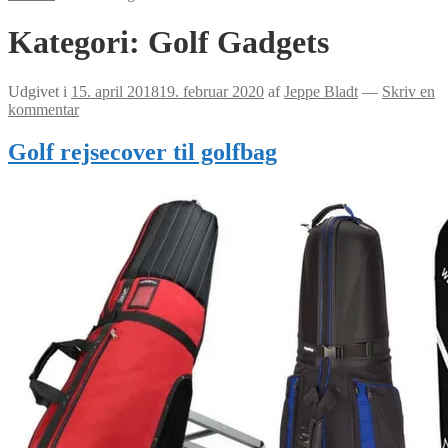
Kategori:
Golf Gadgets
Udgivet i
15. april 2018
19. februar 2020
af
Jeppe Bladt
—
Skriv en
kommentar
Golf rejsecover til golfbag