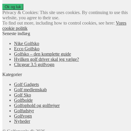
Privacy & Cookies: This site uses cookies. By continuing to use this
website, you agree to their use.
To find out more, including how to control cookies, see here:
Vores
cookie politik
Seneste indlæg
Nike Golfsko
Ecco Golfsko
Golfsko – den komplette guide
Hvilken golf driver skal jeg vælge?
Clicgear 3.5 golfvogn
Kategorier
Golf Gadgets
Golf medlemskab
Golf Sko
Golfbolde
Golfophold og golfrejser
Golfudstyr
Golfvogn
Nyheder