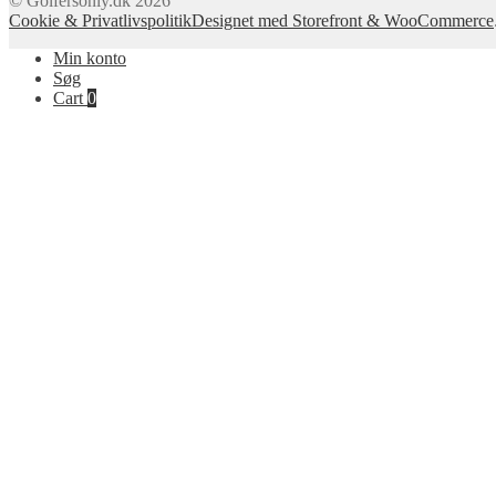
© Golfersonly.dk 2026
Cookie & Privatlivspolitik
Designet med Storefront & WooCommerce
Min konto
Søg
Cart
0