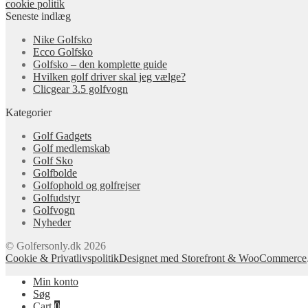
cookie politik
Seneste indlæg
Nike Golfsko
Ecco Golfsko
Golfsko – den komplette guide
Hvilken golf driver skal jeg vælge?
Clicgear 3.5 golfvogn
Kategorier
Golf Gadgets
Golf medlemskab
Golf Sko
Golfbolde
Golfophold og golfrejser
Golfudstyr
Golfvogn
Nyheder
© Golfersonly.dk 2026
Cookie & Privatlivspolitik
Designet med Storefront & WooCommerce
Min konto
Søg
Cart
0