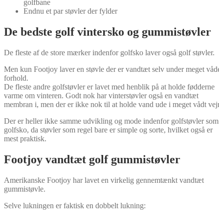
golfbane
Endnu et par støvler der fylder
De bedste golf vintersko og gummistøvler
De fleste af de store mærker indenfor golfsko laver også golf støvler.
Men kun Footjoy laver en støvle der er vandtæt selv under meget våd
forhold.
De fleste andre golfstøvler er lavet med henblik på at holde fødderne
varme om vinteren. Godt nok har vinterstøvler også en vandtæt
membran i, men der er ikke nok til at holde vand ude i meget vådt vejr
Der er heller ikke samme udvikling og mode indenfor golfstøvler som
golfsko, da støvler som regel bare er simple og sorte, hvilket også er
mest praktisk.
Footjoy vandtæt golf gummistøvler
Amerikanske Footjoy har lavet en virkelig gennemtænkt vandtæt
gummistøvle.
Selve lukningen er faktisk en dobbelt lukning: