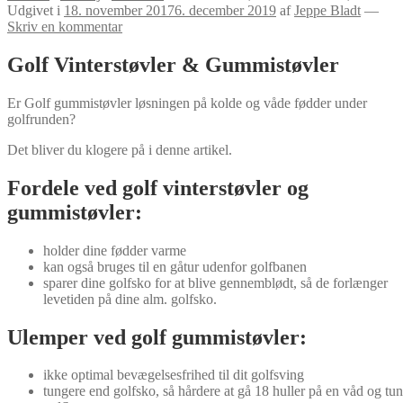
Udgivet i
18. november 2017
6. december 2019
af
Jeppe Bladt
—
Skriv en kommentar
Golf Vinterstøvler & Gummistøvler
Er Golf gummistøvler løsningen på kolde og våde fødder under
golfrunden?
Det bliver du klogere på i denne artikel.
Fordele ved golf vinterstøvler og
gummistøvler:
holder dine fødder varme
kan også bruges til en gåtur udenfor golfbanen
sparer dine golfsko for at blive gennemblødt, så de forlænger
levetiden på dine alm. golfsko.
Ulemper ved golf gummistøvler:
ikke optimal bevægelsesfrihed til dit golfsving
tungere end golfsko, så hårdere at gå 18 huller på en våd og tu