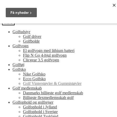
Spring
Spring
Golfersonly.dk
til
til
Guides og tips til dit næste golfudstyr
navigation
indhold
Menu
Golfudstyr
Golf driver
Golfbolde
Golfvogn
El golfvogn med lithium batteri
Flip N Go 4-hjul golfvogn
Clicgear 3.5 golfvogn
Golftøj
Golfsko
Nike Golfsko
Ecco Golfsko
Golf Vinterstøvler & Gummistøvler
Golf medlemskab
Danmarks billigste golf medlemskab
Billigste flexmedlemsskab golf
Golfophold og golfrejser
Golfophold i Jylland
Golfophold i Sverige
Golfophold Tyskland