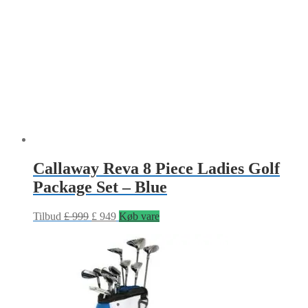
Callaway Reva 8 Piece Ladies Golf
Package Set – Blue
Tilbud
£
999
£
949
Køb vare