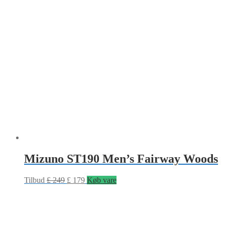
Mizuno ST190 Men’s Fairway Woods
Tilbud
£
249
£
179
Køb vare