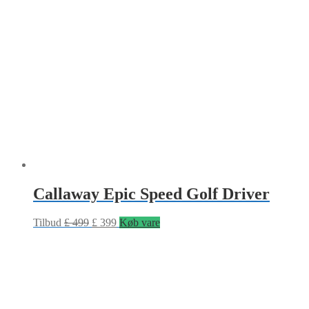
Callaway Epic Speed Golf Driver
Tilbud
£
499
£
399
Køb vare