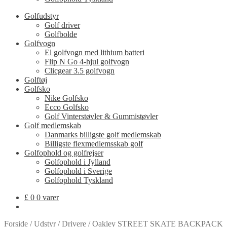
Golfudstyr
Golf driver
Golfbolde
Golfvogn
El golfvogn med lithium batteri
Flip N Go 4-hjul golfvogn
Clicgear 3.5 golfvogn
Golftøj
Golfsko
Nike Golfsko
Ecco Golfsko
Golf Vinterstøvler & Gummistøvler
Golf medlemskab
Danmarks billigste golf medlemskab
Billigste flexmedlemsskab golf
Golfophold og golfrejser
Golfophold i Jylland
Golfophold i Sverige
Golfophold Tyskland
£
0
0 varer
Forside
/
Udstyr
/
Drivere
/
Oakley STREET SKATE BACKPACK