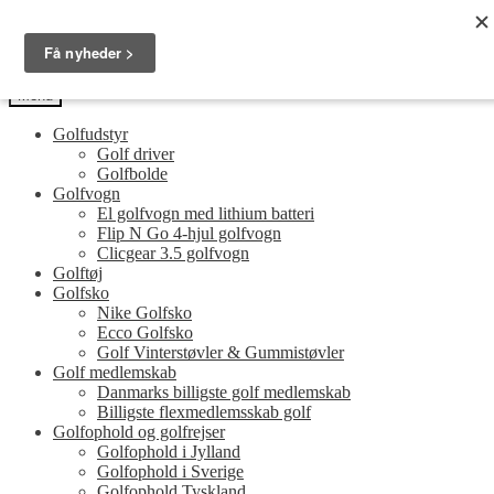
Spring
Spring
Golfersonly.dk
til
til
Guides og tips til dit næste golfudstyr
navigation
indhold
Menu
Golfudstyr
Golf driver
Golfbolde
Golfvogn
El golfvogn med lithium batteri
Flip N Go 4-hjul golfvogn
Clicgear 3.5 golfvogn
Golftøj
Golfsko
Nike Golfsko
Ecco Golfsko
Golf Vinterstøvler & Gummistøvler
Golf medlemskab
Danmarks billigste golf medlemskab
Billigste flexmedlemsskab golf
Golfophold og golfrejser
Golfophold i Jylland
Golfophold i Sverige
Golfophold Tyskland