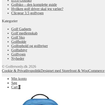
Ecco Golfsko
Golfsko – den komplette guide
Hvilken golf driver skal jeg vælge?
Clicgear 3.5 golfvogn
Kategorier
Golf Gadgets
Golf medlemskab
Golf Sko
Golfbolde
Golfophold og golfrejser
Golfudstyr
Golfvogn
Nyheder
© Golfersonly.dk 2026
Cookie & Privatlivspolitik
Designet med Storefront & WooCommerce
Min konto
Søg
Cart
0