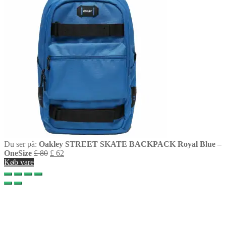
Du ser på:
Oakley STREET SKATE BACKPACK Royal Blue –
OneSize
£
80
£
62
Køb vare