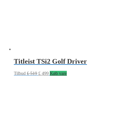
Titleist TSi2 Golf Driver
Tilbud
£
519
£
499
Køb vare