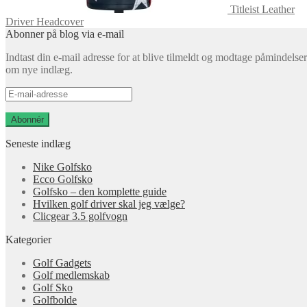
Titleist Leather
Driver Headcover
Abonner på blog via e-mail
Indtast din e-mail adresse for at blive tilmeldt og modtage påmindelser
om nye indlæg.
E-
mail-
adresse
Abonnér
Seneste indlæg
Nike Golfsko
Ecco Golfsko
Golfsko – den komplette guide
Hvilken golf driver skal jeg vælge?
Clicgear 3.5 golfvogn
Kategorier
Golf Gadgets
Golf medlemskab
Golf Sko
Golfbolde