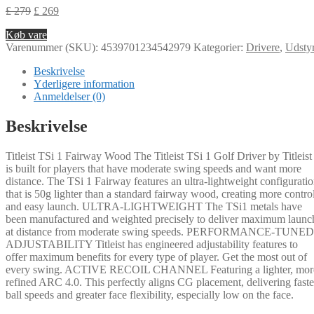
£
279
£
269
Køb vare
Varenummer (SKU):
4539701234542979
Kategorier:
Drivere
,
Udsty
Beskrivelse
Yderligere information
Anmeldelser (0)
Beskrivelse
Titleist TSi 1 Fairway Wood The Titleist TSi 1 Golf Driver by Titleist
is built for players that have moderate swing speeds and want more
distance. The TSi 1 Fairway features an ultra-lightweight configurati
that is 50g lighter than a standard fairway wood, creating more contro
and easy launch. ULTRA-LIGHTWEIGHT The TSi1 metals have
been manufactured and weighted precisely to deliver maximum launc
at distance from moderate swing speeds. PERFORMANCE-TUNED
ADJUSTABILITY Titleist has engineered adjustability features to
offer maximum benefits for every type of player. Get the most out of
every swing. ACTIVE RECOIL CHANNEL Featuring a lighter, mor
refined ARC 4.0. This perfectly aligns CG placement, delivering faste
ball speeds and greater face flexibility, especially low on the face.