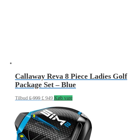
Callaway Reva 8 Piece Ladies Golf
Package Set – Blue
Tilbud
£
999
£
949
Køb vare