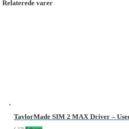
Relaterede varer
TaylorMade SIM 2 MAX Driver – Use
£
379
Køb vare