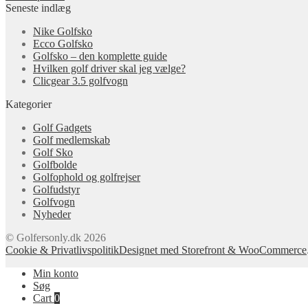
Seneste indlæg
Nike Golfsko
Ecco Golfsko
Golfsko – den komplette guide
Hvilken golf driver skal jeg vælge?
Clicgear 3.5 golfvogn
Kategorier
Golf Gadgets
Golf medlemskab
Golf Sko
Golfbolde
Golfophold og golfrejser
Golfudstyr
Golfvogn
Nyheder
© Golfersonly.dk 2026
Cookie & Privatlivspolitik
Designet med Storefront & WooCommerce
Min konto
Søg
Cart
0