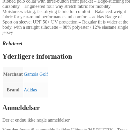
Ribbed polo collar with three-button front placket – Edge-stitching fo
durability – Engineered four-way stretch fabric for mobility –
Moisture-wicking, fast-drying fabric for comfort – Balanced-weight
fabric for year-round performance and comfort – adidas Badge of
Sport on sleeve; UPF 50+ UV protection – Regular fit is wider at the
body, with a straight silhouette – 88% polyester / 12% elastane single
jersey
Relateret
Yderligere information
Merchant
Gamola Golf
Brand
Adidas
Anmeldelser
Der er endnu ikke nogle anmeldelser.
Vær den første til at anmelde “adidas Ultimate 365 RUGBY – Trace