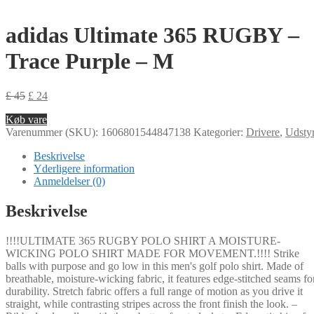
adidas Ultimate 365 RUGBY –
Trace Purple – M
£
45
£
24
Køb vare
Varenummer (SKU):
1606801544847138
Kategorier:
Drivere
,
Udsty
Beskrivelse
Yderligere information
Anmeldelser (0)
Beskrivelse
!!!!ULTIMATE 365 RUGBY POLO SHIRT A MOISTURE-
WICKING POLO SHIRT MADE FOR MOVEMENT.!!!! Strike
balls with purpose and go low in this men's golf polo shirt. Made of
breathable, moisture-wicking fabric, it features edge-stitched seams fo
durability. Stretch fabric offers a full range of motion as you drive it
straight, while contrasting stripes across the front finish the look. –