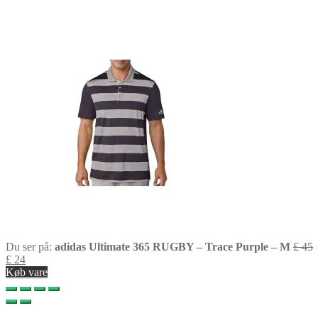
Du ser på:
adidas Ultimate 365 RUGBY – Trace Purple – M
£
45
£
24
Køb vare