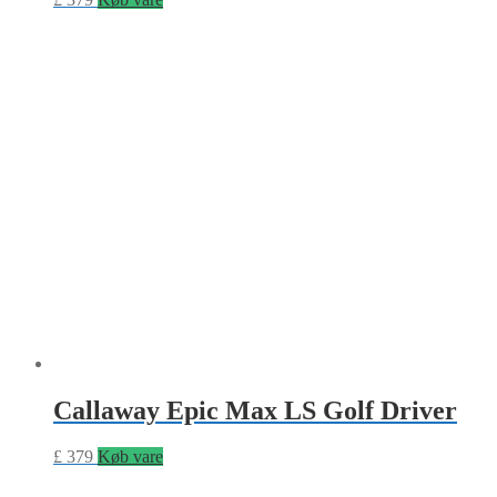
Callaway Epic Max LS Golf Driver
£
379
Køb vare