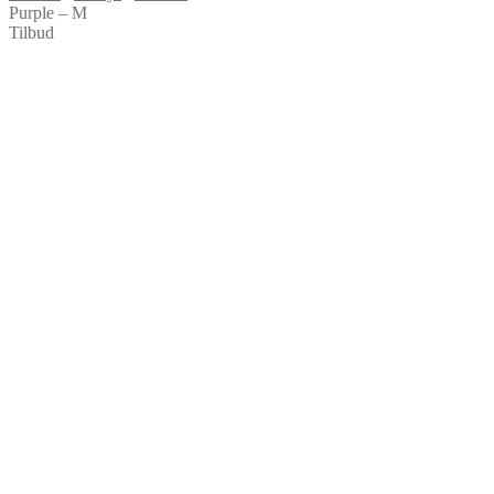
Purple – M
Tilbud