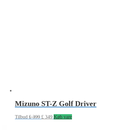
Mizuno ST-Z Golf Driver
Tilbud
£
399
£
349
Køb vare