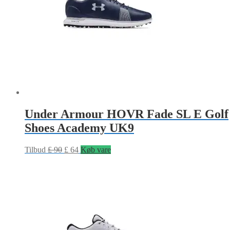
Under Armour HOVR Fade SL E Golf
Shoes Academy UK9
Tilbud
£
90
£
64
Køb vare