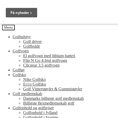
Spring til navigation
Spring til indhold
Golfersonly.dk
Guides og tips til dit næste golfudstyr
Menu
Golfudstyr
Golf driver
Golfbolde
Golfvogn
El golfvogn med lithium batteri
Flip N Go 4-hjul golfvogn
Clicgear 3.5 golfvogn
Golftøj
Golfsko
Nike Golfsko
Ecco Golfsko
Golf Vinterstøvler & Gummistøvler
Golf medlemskab
Danmarks billigste golf medlemskab
Billigste flexmedlemsskab golf
Golfophold og golfrejser
Golfophold i Jylland
Golfophold i Sverige