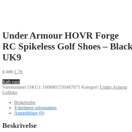
Under Armour HOVR Forge
RC Spikeless Golf Shoes – Blac
UK9
£
105
£
76
Køb vare
Varenummer (SKU):
1606801550487075
Kategori:
Under Armour
Golfsko
Beskrivelse
Yderligere information
Anmeldelser (0)
Beskrivelse