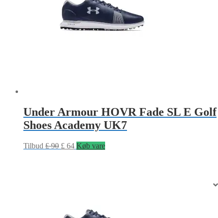
Under Armour HOVR Fade SL E Golf
Shoes Academy UK7
Tilbud
£
90
£
64
Køb vare