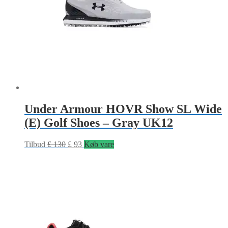
Under Armour HOVR Show SL Wide
(E) Golf Shoes – Gray UK12
Tilbud
£
130
£
93
Køb vare