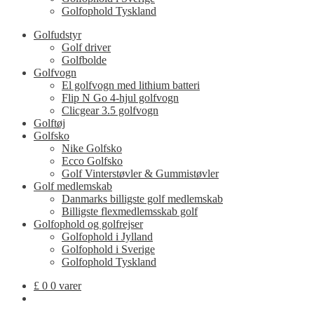
Golfophold Tyskland
Golfudstyr
Golf driver
Golfbolde
Golfvogn
El golfvogn med lithium batteri
Flip N Go 4-hjul golfvogn
Clicgear 3.5 golfvogn
Golftøj
Golfsko
Nike Golfsko
Ecco Golfsko
Golf Vinterstøvler & Gummistøvler
Golf medlemskab
Danmarks billigste golf medlemskab
Billigste flexmedlemsskab golf
Golfophold og golfrejser
Golfophold i Jylland
Golfophold i Sverige
Golfophold Tyskland
£
0
0 varer