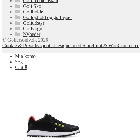
Golf medlemskab
Golf Sko
Golfbolde
Golfophold og golfrejser
Golfudstyr
Golfvogn
Nyheder
© Golfersonly.dk 2026
Cookie & Privatlivspolitik
Designet med Storefront & WooCommerce
Min konto
Søg
Cart
0