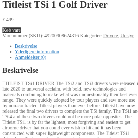
Titleist TSi 1 Golf Driver
£
499
Køb vare
Varenummer (SKU):
49200908624316
Kategorier:
Drivere
,
Udstyr
Beskrivelse
Yderligere information
Anmeldelser (0)
Beskrivelse
TITLEIST TSi1 DRIVER The TSi2 and TSi3 drivers were released 
late 2020 to universal acclaim, with bold, new technologies and
materials combining to make what was unquestionably their best ever
range. They were quickly adopted by tour players and saw more use
by non-contracted Titleist players than ever before. Titleist have now
released the final two drivers to complete the TSi family, The TSi1 an
TSi4 and these two drivers could not be more polar opposites. The
Titleist TSi1 is by far the lightest, most forgiving and easiest to get
airborne driver that you could ever wish to hit and it has been
constructed with super-lightweight components. The Titleist TSi1