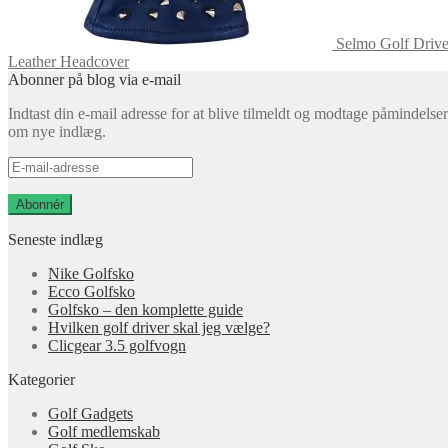
Selmo Golf Drive
Leather Headcover
Abonner på blog via e-mail
Indtast din e-mail adresse for at blive tilmeldt og modtage påmindelser
om nye indlæg.
E-
mail-
adresse
Abonnér
Seneste indlæg
Nike Golfsko
Ecco Golfsko
Golfsko – den komplette guide
Hvilken golf driver skal jeg vælge?
Clicgear 3.5 golfvogn
Kategorier
Golf Gadgets
Golf medlemskab