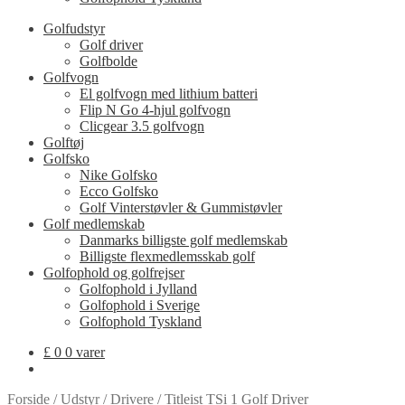
Golfudstyr
Golf driver
Golfbolde
Golfvogn
El golfvogn med lithium batteri
Flip N Go 4-hjul golfvogn
Clicgear 3.5 golfvogn
Golftøj
Golfsko
Nike Golfsko
Ecco Golfsko
Golf Vinterstøvler & Gummistøvler
Golf medlemskab
Danmarks billigste golf medlemskab
Billigste flexmedlemsskab golf
Golfophold og golfrejser
Golfophold i Jylland
Golfophold i Sverige
Golfophold Tyskland
£
0
0 varer
Forside
/
Udstyr
/
Drivere
/
Titleist TSi 1 Golf Driver