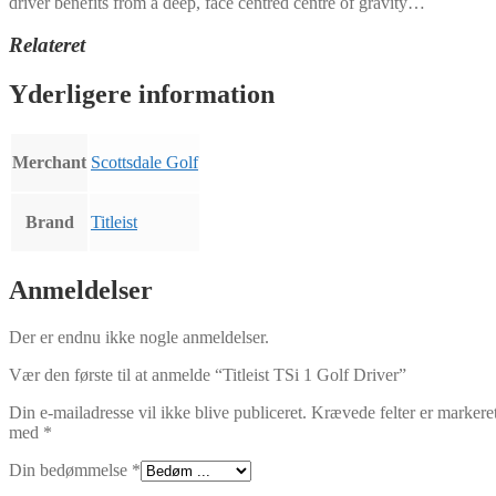
driver benefits from a deep, face centred centre of gravity…
Relateret
Yderligere information
Merchant
Scottsdale Golf
Brand
Titleist
Anmeldelser
Der er endnu ikke nogle anmeldelser.
Vær den første til at anmelde “Titleist TSi 1 Golf Driver”
Din e-mailadresse vil ikke blive publiceret.
Krævede felter er markere
med
*
Din bedømmelse
*