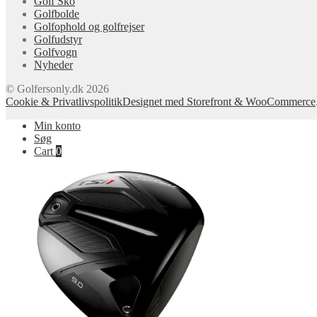
Golf Sko
Golfbolde
Golfophold og golfrejser
Golfudstyr
Golfvogn
Nyheder
© Golfersonly.dk 2026
Cookie & Privatlivspolitik
Designet med Storefront & WooCommerce
Min konto
Søg
Cart
0