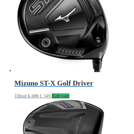
Mizuno ST-X Golf Driver
Tilbud
£
399
£
349
Køb vare