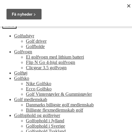
Spring
Spring
Golfersonly.dk
til
til
Guides og tips til dit næste golfudstyr
navigation
indhold
Menu
Golfudstyr
Golf driver
Golfbolde
Golfvogn
El golfvogn med lithium batteri
Flip N Go 4-hjul golfvogn
Clicgear 3.5 golfvogn
Golftøj
Golfsko
Nike Golfsko
Ecco Golfsko
Golf Vinterstøvler & Gummistøvler
Golf medlemskab
Danmarks billigste golf medlemskab
Billigste flexmedlemsskab golf
Golfophold og golfrejser
Golfophold i Jylland
Golfophold i Sverige
Golfophold Tyskland