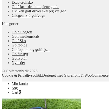
Ecco Golfsko
Golfsko – den komplette guide
Hvilken golf driver skal jeg vælge?
Clicgear 3.5 golfvogn
Kategorier
Golf Gadgets
Golf medlemskab
Golf Sko
Golfbolde
Golfophold og golfrejser
Golfudstyr
Golfvogn
Nyheder
© Golfersonly.dk 2026
Cookie & Privatlivspolitik
Designet med Storefront & WooCommerce
Min konto
Søg
Cart
0