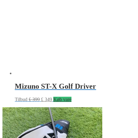
Mizuno ST-X Golf Driver
Tilbud
£
399
£
349
Køb vare