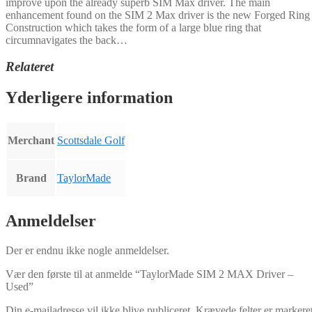
improve upon the already superb SIM Max driver. The main
enhancement found on the SIM 2 Max driver is the new Forged Ring
Construction which takes the form of a large blue ring that
circumnavigates the back…
Relateret
Yderligere information
Merchant
Scottsdale Golf
Brand
TaylorMade
Anmeldelser
Der er endnu ikke nogle anmeldelser.
Vær den første til at anmelde “TaylorMade SIM 2 MAX Driver –
Used”
Din e-mailadresse vil ikke blive publiceret.
Krævede felter er markere