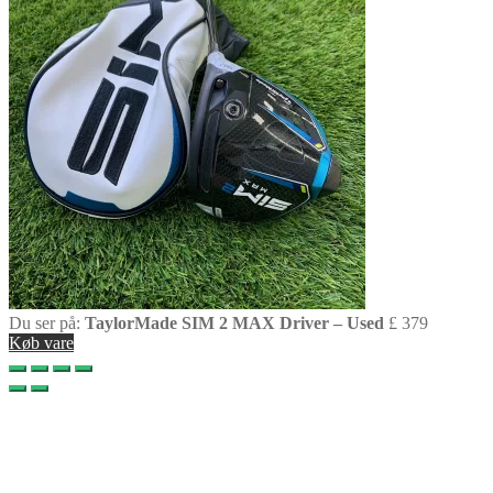
Du ser på:
TaylorMade SIM 2 MAX Driver – Used
£
379
Køb vare