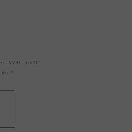
hoes – NVBL – UK11”
et med
*