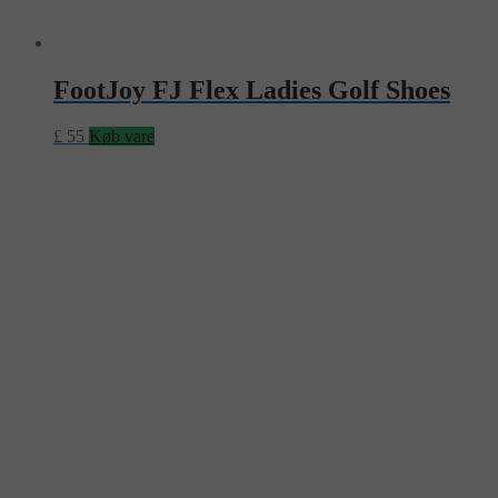
FootJoy FJ Flex Ladies Golf Shoes
£
55
Køb vare