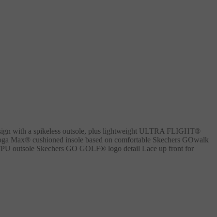
esign with a spikeless outsole, plus lightweight ULTRA FLIGHT®
oga Max® cushioned insole based on comfortable Skechers GOwalk
ip TPU outsole Skechers GO GOLF® logo detail Lace up front for