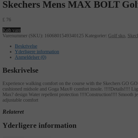
Skechers Mens MAX BOLT Golf
£
76
Køb vare
Varenummer (SKU):
1606801549340125
Kategorier:
Golf sko
,
Skec
Beskrivelse
Yderligere information
Anmeldelser (0)
Beskrivelse
Experience walking comfort on the course with the Skechers GO GOL
cushioned midsole and Goga Max® comfort insole. !!!!Details!!!!
Max? design Water repellent protection !!!!Construction!!!! Smooth 
adjustable comfort
Relateret
Yderligere information