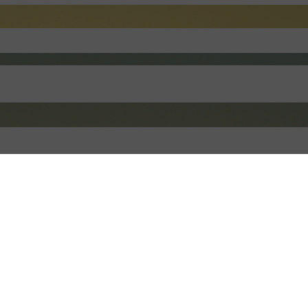
Golf Shoes – NVBL – UK11