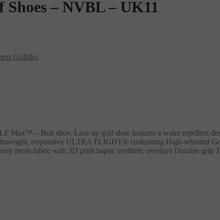
 Shoes – NVBL – UK11
hers Golfsko
F Max™ – Bolt shoe. Lace up golf shoe features a water repellent d
 Lightweight, responsive ULTRA FLIGHT® cushioning High-rebound G
jersey mesh fabric with 3D print haptic synthetic overlays Durable gr