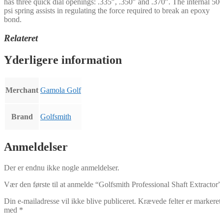
has three quick dial openings: .335″, .350″ and .370″. The internal 5
psi spring assists in regulating the force required to break an epoxy
bond.
Relateret
Yderligere information
Merchant
Gamola Golf
Brand
Golfsmith
Anmeldelser
Der er endnu ikke nogle anmeldelser.
Vær den første til at anmelde “Golfsmith Professional Shaft Extractor
Din e-mailadresse vil ikke blive publiceret.
Krævede felter er markere
med
*