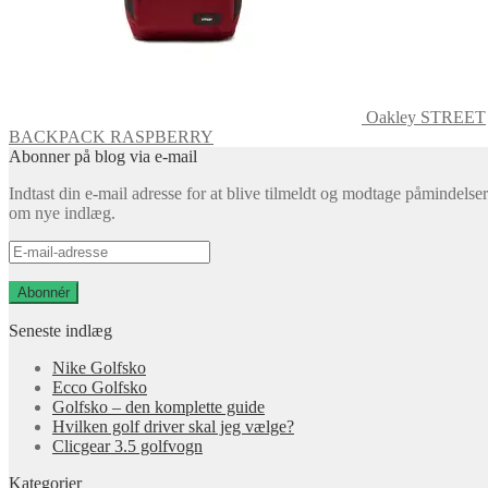
Oakley STREET
BACKPACK RASPBERRY
Abonner på blog via e-mail
Indtast din e-mail adresse for at blive tilmeldt og modtage påmindelser
om nye indlæg.
E-
mail-
adresse
Abonnér
Seneste indlæg
Nike Golfsko
Ecco Golfsko
Golfsko – den komplette guide
Hvilken golf driver skal jeg vælge?
Clicgear 3.5 golfvogn
Kategorier