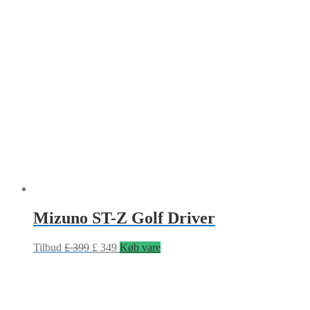
Mizuno ST-Z Golf Driver
Tilbud
£
399
£
349
Køb vare