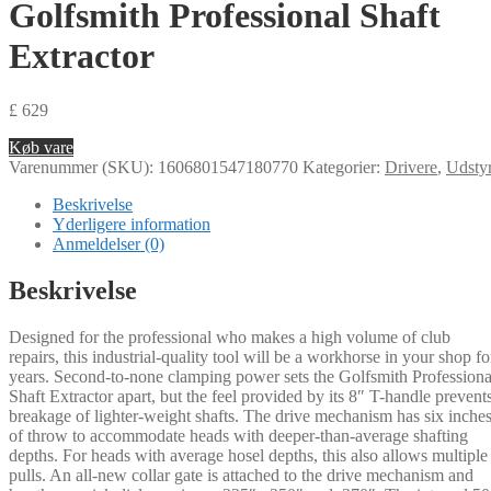
Golfsmith Professional Shaft
Extractor
£
629
Køb vare
Varenummer (SKU):
1606801547180770
Kategorier:
Drivere
,
Udsty
Beskrivelse
Yderligere information
Anmeldelser (0)
Beskrivelse
Designed for the professional who makes a high volume of club
repairs, this industrial-quality tool will be a workhorse in your shop fo
years. Second-to-none clamping power sets the Golfsmith Professiona
Shaft Extractor apart, but the feel provided by its 8″ T-handle prevent
breakage of lighter-weight shafts. The drive mechanism has six inche
of throw to accommodate heads with deeper-than-average shafting
depths. For heads with average hosel depths, this also allows multiple
pulls. An all-new collar gate is attached to the drive mechanism and