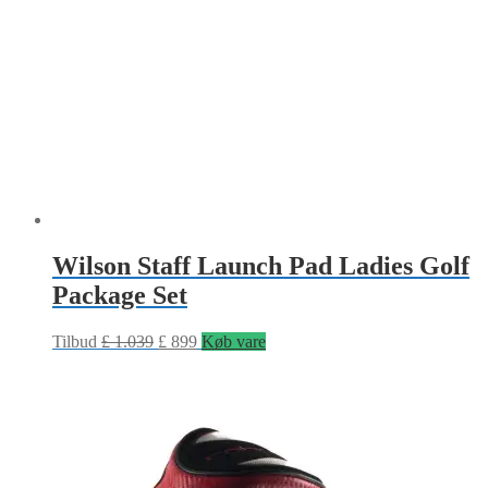
Wilson Staff Launch Pad Ladies Golf
Package Set
Tilbud
£
1.039
£
899
Køb vare