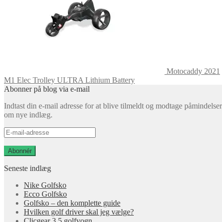
Motocaddy 2021
M1 Elec Trolley ULTRA Lithium Battery
Abonner på blog via e-mail
Indtast din e-mail adresse for at blive tilmeldt og modtage påmindelser
om nye indlæg.
E-
mail-
adresse
Abonnér
Seneste indlæg
Nike Golfsko
Ecco Golfsko
Golfsko – den komplette guide
Hvilken golf driver skal jeg vælge?
Clicgear 3.5 golfvogn