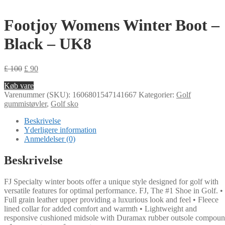
Footjoy Womens Winter Boot –
Black – UK8
£
100
£
90
Køb vare
Varenummer (SKU):
1606801547141667
Kategorier:
Golf
gummistøvler
,
Golf sko
Beskrivelse
Yderligere information
Anmeldelser (0)
Beskrivelse
FJ Specialty winter boots offer a unique style designed for golf with
versatile features for optimal performance. FJ, The #1 Shoe in Golf. •
Full grain leather upper providing a luxurious look and feel • Fleece
lined collar for added comfort and warmth • Lightweight and
responsive cushioned midsole with Duramax rubber outsole compou