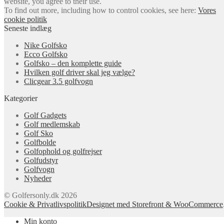
website, you agree to their use.
To find out more, including how to control cookies, see here:
Vores
cookie politik
Seneste indlæg
Nike Golfsko
Ecco Golfsko
Golfsko – den komplette guide
Hvilken golf driver skal jeg vælge?
Clicgear 3.5 golfvogn
Kategorier
Golf Gadgets
Golf medlemskab
Golf Sko
Golfbolde
Golfophold og golfrejser
Golfudstyr
Golfvogn
Nyheder
© Golfersonly.dk 2026
Cookie & Privatlivspolitik
Designet med Storefront & WooCommerce
Min konto