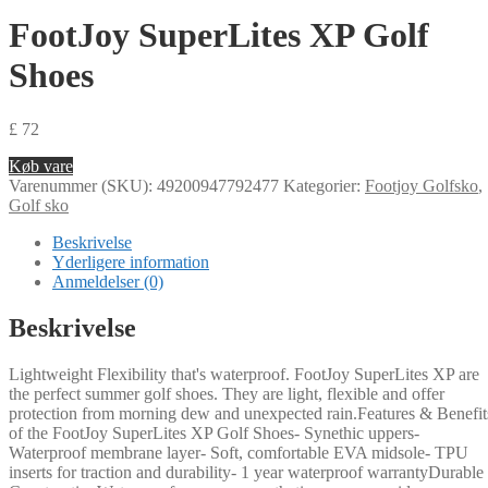
FootJoy SuperLites XP Golf
Shoes
£
72
Køb vare
Varenummer (SKU):
49200947792477
Kategorier:
Footjoy Golfsko
,
Golf sko
Beskrivelse
Yderligere information
Anmeldelser (0)
Beskrivelse
Lightweight Flexibility that's waterproof. FootJoy SuperLites XP are
the perfect summer golf shoes. They are light, flexible and offer
protection from morning dew and unexpected rain.Features & Benefit
of the FootJoy SuperLites XP Golf Shoes- Synethic uppers-
Waterproof membrane layer- Soft, comfortable EVA midsole- TPU
inserts for traction and durability- 1 year waterproof warrantyDurable