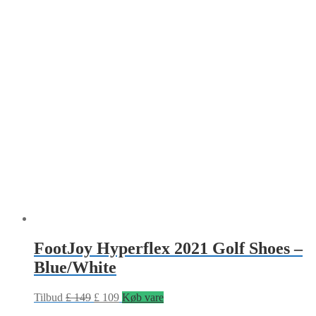
FootJoy Hyperflex 2021 Golf Shoes –
Blue/White
Tilbud
£
149
£
109
Køb vare