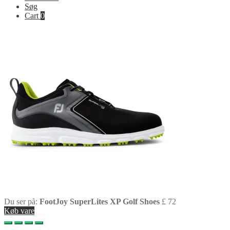
Søg
Cart
0
Du ser på:
FootJoy SuperLites XP Golf Shoes
£
72
Køb vare