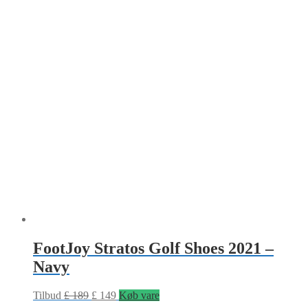
FootJoy Stratos Golf Shoes 2021 –
Navy
Tilbud
£
189
£
149
Køb vare