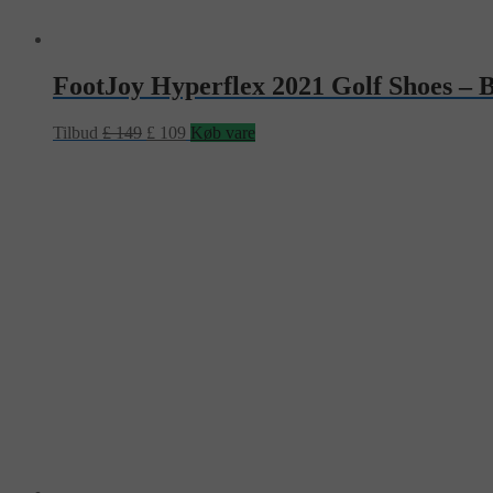
FootJoy Hyperflex 2021 Golf Shoes – 
Tilbud
£
149
£
109
Køb vare