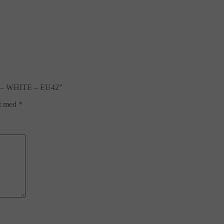
oe – WHITE – EU42”
et med
*