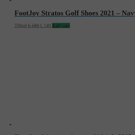
FootJoy Stratos Golf Shoes 2021 – Nav
Tilbud
£
189
£
149
Køb vare