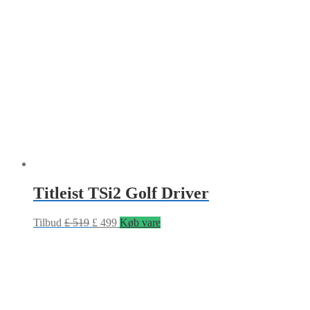
Titleist TSi2 Golf Driver
Tilbud
£
519
£
499
Køb vare