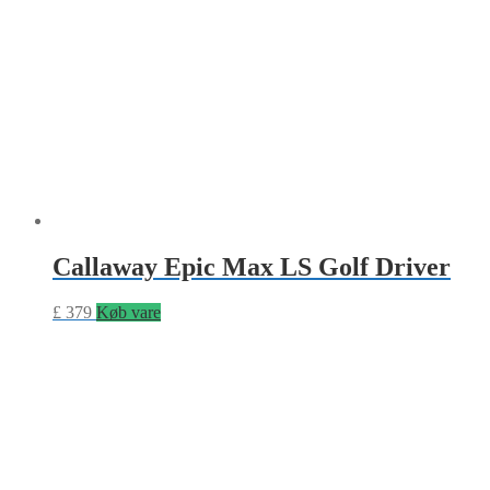
Callaway Epic Max LS Golf Driver
£
379
Køb vare