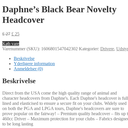
Daphne’s Black Bear Novelty
Headcover
£
27
£
25
Køb vare
Varenummer (SKU):
1606801547042302
Kategorier:
Drivere
,
Udsty
Beskrivelse
Yderligere information
Anmeldelser (0)
Beskrivelse
Direct from the USA come the high quality range of animal and
character headcovers from Daphne's. Each Daphne's headcover is ful
lined and elasticised to ensure a secure fit on your clubs. Widely used
on both the PGA and LPGA tours, Daphne's headcovers are sure to
prove popular on the fairway! – Premium quality headcover – fits up 
460cc Driver – Maximum protection for your clubs – Fabrics designe
to be long lasting