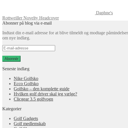
Daphne's
Rottweiller Novelty Headcover
Abonner på blog via e-mail
Indtast din e-mail adresse for at blive tilmeldt og modtage påmindelser
om nye indlæg.
E-
mail-
adresse
Abonnér
Seneste indlæg
Nike Golfsko
Ecco Golfsko
Golfsko – den komplette guide
Hvilken golf driver skal jeg vælge?
Clicgear 3.5 golfvogn
Kategorier
Golf Gadgets
Golf medlemskab