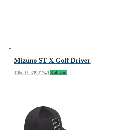
Mizuno ST-X Golf Driver
Tilbud
£
399
£
349
Køb vare