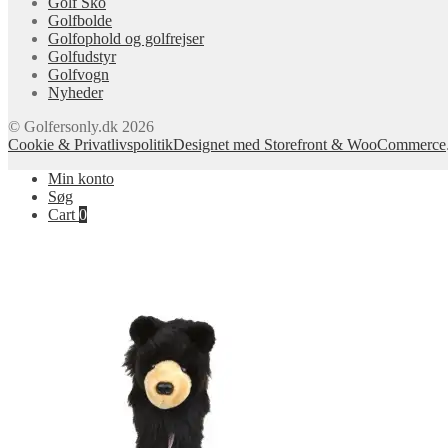
Golf Sko
Golfbolde
Golfophold og golfrejser
Golfudstyr
Golfvogn
Nyheder
© Golfersonly.dk 2026
Cookie & Privatlivspolitik
Designet med Storefront & WooCommerce
Min konto
Søg
Cart
0