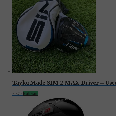
TaylorMade SIM 2 MAX Driver – Use
£
379
Køb vare