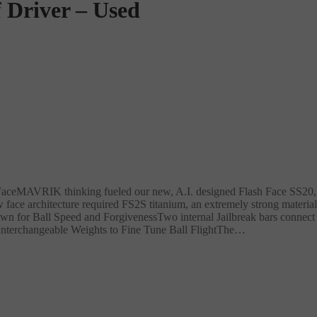
 Driver – Used
aceMAVRIK thinking fueled our new, A.I. designed Flash Face SS20, to
ce architecture required FS2S titanium, an extremely strong material th
wn for Ball Speed and ForgivenessTwo internal Jailbreak bars connect th
I.Interchangeable Weights to Fine Tune Ball FlightThe…