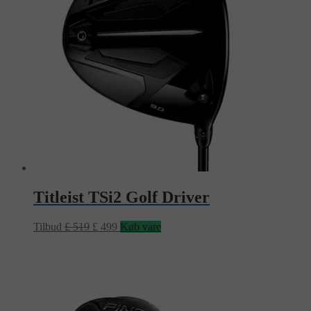
Titleist TSi2 Golf Driver
Tilbud
£
519
£
499
Køb vare