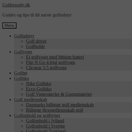
Spring
Spring
Golfersonly.dk
til
til
Guides og tips til dit næste golfudstyr
navigation
indhold
Menu
Golfudstyr
Golf driver
Golfbolde
Golfvogn
El golfvogn med lithium batteri
Flip N Go 4-hjul golfvogn
Clicgear 3.5 golfvogn
Golftøj
Golfsko
Nike Golfsko
Ecco Golfsko
Golf Vinterstøvler & Gummistøvler
Golf medlemskab
Danmarks billigste golf medlemskab
Billigste flexmedlemsskab golf
Golfophold og golfrejser
Golfophold i Jylland
Golfophold i Sverige
Golfophold Tyskland