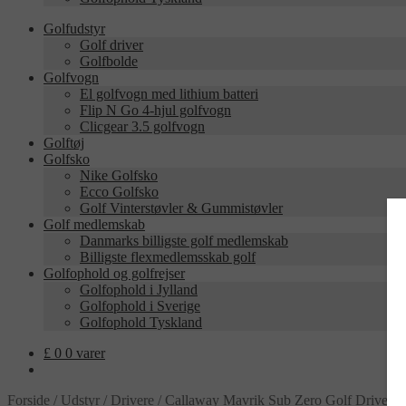
Golfudstyr
Golf driver
Golfbolde
Golfvogn
El golfvogn med lithium batteri
Flip N Go 4-hjul golfvogn
Clicgear 3.5 golfvogn
Golftøj
Golfsko
Nike Golfsko
Ecco Golfsko
Golf Vinterstøvler & Gummistøvler
Golf medlemskab
Danmarks billigste golf medlemskab
Billigste flexmedlemsskab golf
Golfophold og golfrejser
Golfophold i Jylland
Golfophold i Sverige
Golfophold Tyskland
£
0
0 varer
Forside
/
Udstyr
/
Drivere
/
Callaway Mavrik Sub Zero Golf Driver –