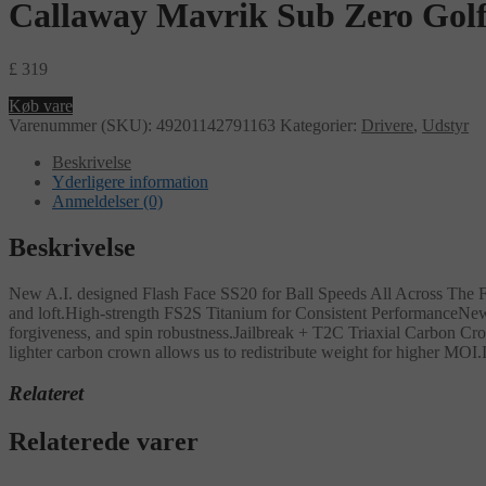
Callaway Mavrik Sub Zero Golf
£
319
Køb vare
Varenummer (SKU):
49201142791163
Kategorier:
Drivere
,
Udstyr
Beskrivelse
Yderligere information
Anmeldelser (0)
Beskrivelse
New A.I. designed Flash Face SS20 for Ball Speeds All Across The F
and loft.High-strength FS2S Titanium for Consistent PerformanceNew fa
forgiveness, and spin robustness.Jailbreak + T2C Triaxial Carbon Cro
lighter carbon crown allows us to redistribute weight for higher MO
Relateret
Relaterede varer