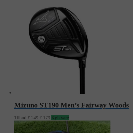
Mizuno ST190 Men’s Fairway Woods
Tilbud
£
249
£
179
Køb vare