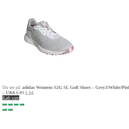
Du ser på:
adidas Womens S2G SL Golf Shoes – Grey3/White/Pin
– UK6
£
85
£
64
Køb vare