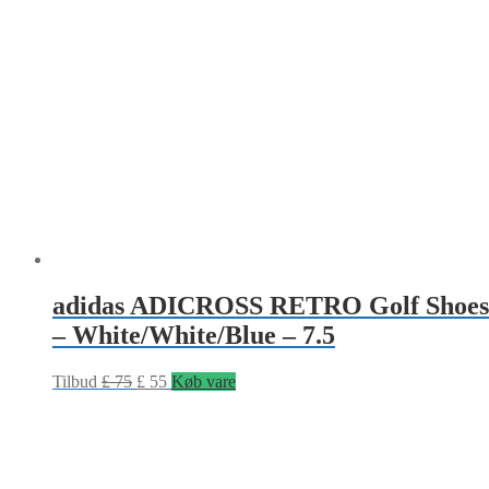
adidas ADICROSS RETRO Golf Shoes
– White/White/Blue – 7.5
Tilbud
£
75
£
55
Køb vare