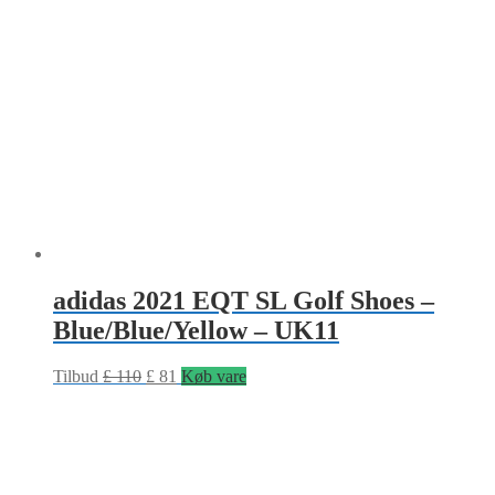
adidas 2021 EQT SL Golf Shoes –
Blue/Blue/Yellow – UK11
Tilbud
£
110
£
81
Køb vare