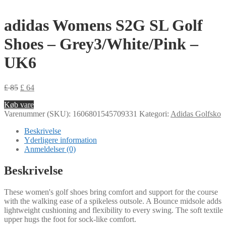
adidas Womens S2G SL Golf
Shoes – Grey3/White/Pink –
UK6
£
85
£
64
Køb vare
Varenummer (SKU):
1606801545709331
Kategori:
Adidas Golfsko
Beskrivelse
Yderligere information
Anmeldelser (0)
Beskrivelse
These women's golf shoes bring comfort and support for the course
with the walking ease of a spikeless outsole. A Bounce midsole adds
lightweight cushioning and flexibility to every swing. The soft textile
upper hugs the foot for sock-like comfort.