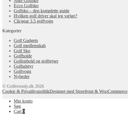
Nike Golfsko
Ecco Golfsko
Golfsko – den komplette guide
Hvilken golf driver skal jeg vælge?
Clicgear 3.5 golfvogn
Kategorier
Golf Gadgets
Golf medlemskab
Golf Sko
Golfbolde
Golfophold og golfrejser
Golfudstyr
Golfvogn
Nyheder
© Golfersonly.dk 2026
Cookie & Privatlivspolitik
Designet med Storefront & WooCommerce
Min konto
Søg
Cart
0