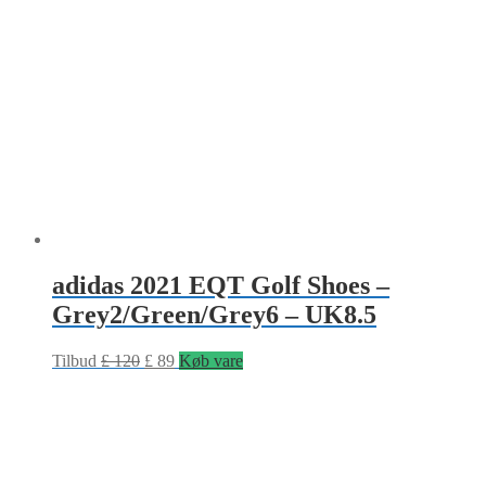
adidas 2021 EQT Golf Shoes –
Grey2/Green/Grey6 – UK8.5
Tilbud
£
120
£
89
Køb vare