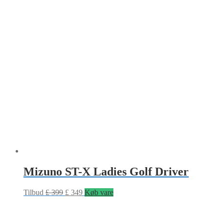
Mizuno ST-X Ladies Golf Driver
Tilbud
£
399
£
349
Køb vare