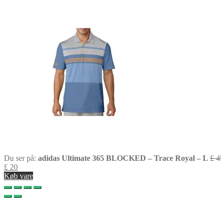
Du ser på:
adidas Ultimate 365 BLOCKED – Trace Royal – L
£
4
£
20
Køb vare