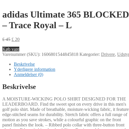
adidas Ultimate 365 BLOCKED
– Trace Royal – L
£
45
£
20
Køb vare
Varenummer (SKU):
1606801544845818
Kategorier:
Drivere
,
Udsty
Beskrivelse
Yderligere information
Anmeldelser (0)
Beskrivelse
A MOISTURE-WICKING POLO SHIRT DESIGNED FOR THE
LEADERBOARD. Find the sweet spot on every drive in this men's
golf polo shirt. Made of breathable, moisture-wicking fabric, it feature
edge-stitched seams for durability. Stretch fabric offers a full range of
motion as you save strokes, while a colourful graphic on the front
panel finishes the look. – Ribbed polo collar with three-button front