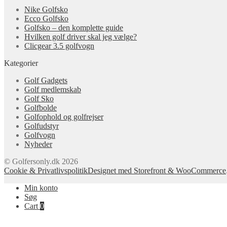
Nike Golfsko
Ecco Golfsko
Golfsko – den komplette guide
Hvilken golf driver skal jeg vælge?
Clicgear 3.5 golfvogn
Kategorier
Golf Gadgets
Golf medlemskab
Golf Sko
Golfbolde
Golfophold og golfrejser
Golfudstyr
Golfvogn
Nyheder
© Golfersonly.dk 2026
Cookie & Privatlivspolitik
Designet med Storefront & WooCommerce
Min konto
Søg
Cart
0