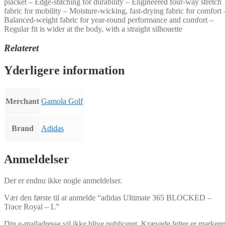
placket – Edge-stitching for durability – Engineered four-way stretch
fabric for mobility – Moisture-wicking, fast-drying fabric for comfort 
Balanced-weight fabric for year-round performance and comfort –
Regular fit is wider at the body, with a straight silhouette
Relateret
Yderligere information
Merchant
Gamola Golf
Brand
Adidas
Anmeldelser
Der er endnu ikke nogle anmeldelser.
Vær den første til at anmelde “adidas Ultimate 365 BLOCKED –
Trace Royal – L”
Din e-mailadresse vil ikke blive publiceret.
Krævede felter er markere