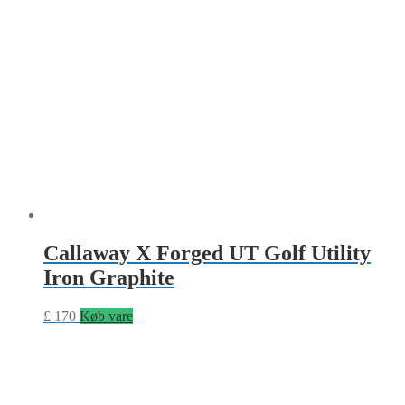
Callaway X Forged UT Golf Utility
Iron Graphite
£
170
Køb vare