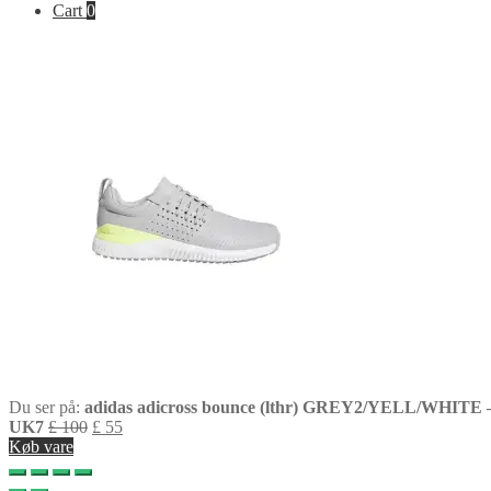
Cart
0
Du ser på:
adidas adicross bounce (lthr) GREY2/YELL/WHITE 
UK7
£
100
£
55
Køb vare