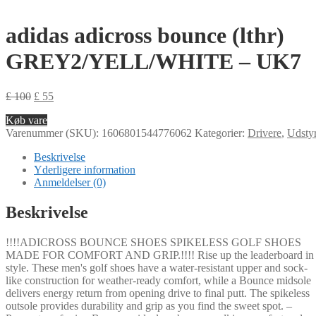
adidas adicross bounce (lthr)
GREY2/YELL/WHITE – UK7
£
100
£
55
Køb vare
Varenummer (SKU):
1606801544776062
Kategorier:
Drivere
,
Udsty
Beskrivelse
Yderligere information
Anmeldelser (0)
Beskrivelse
!!!!ADICROSS BOUNCE SHOES SPIKELESS GOLF SHOES
MADE FOR COMFORT AND GRIP.!!!! Rise up the leaderboard in
style. These men's golf shoes have a water-resistant upper and sock-
like construction for weather-ready comfort, while a Bounce midsole
delivers energy return from opening drive to final putt. The spikeless
outsole provides durability and grip as you find the sweet spot. –