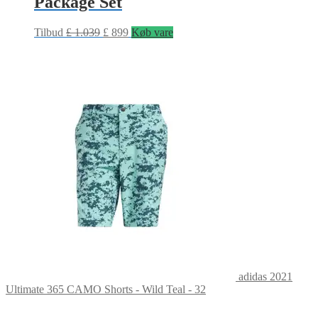
Package Set
Tilbud
£
1.039
£
899
Køb vare
adidas 2021
Ultimate 365 CAMO Shorts - Wild Teal - 32