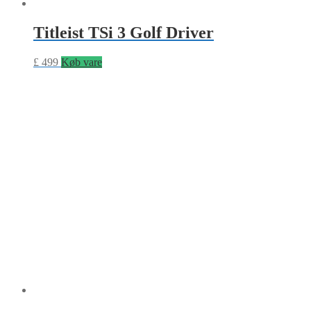
Titleist TSi 3 Golf Driver
£
499
Køb vare