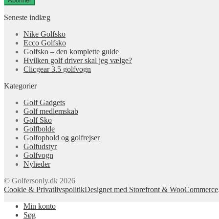
Abonnér
Seneste indlæg
Nike Golfsko
Ecco Golfsko
Golfsko – den komplette guide
Hvilken golf driver skal jeg vælge?
Clicgear 3.5 golfvogn
Kategorier
Golf Gadgets
Golf medlemskab
Golf Sko
Golfbolde
Golfophold og golfrejser
Golfudstyr
Golfvogn
Nyheder
© Golfersonly.dk 2026
Cookie & Privatlivspolitik
Designet med Storefront & WooCommerce
Min konto
Søg