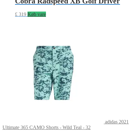
Cobra Radspeed XB Golf Driver
£
319
Køb vare
adidas 2021
Ultimate 365 CAMO Shorts - Wild Teal - 32