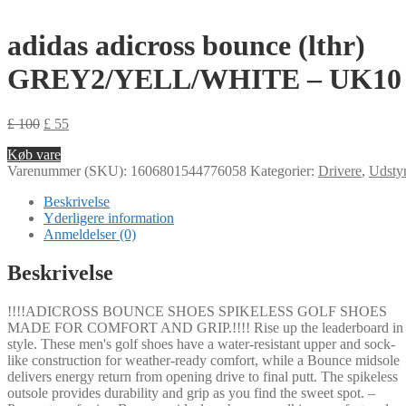
adidas adicross bounce (lthr)
GREY2/YELL/WHITE – UK10
£
100
£
55
Køb vare
Varenummer (SKU):
1606801544776058
Kategorier:
Drivere
,
Udsty
Beskrivelse
Yderligere information
Anmeldelser (0)
Beskrivelse
!!!!ADICROSS BOUNCE SHOES SPIKELESS GOLF SHOES
MADE FOR COMFORT AND GRIP.!!!! Rise up the leaderboard in
style. These men's golf shoes have a water-resistant upper and sock-
like construction for weather-ready comfort, while a Bounce midsole
delivers energy return from opening drive to final putt. The spikeless
outsole provides durability and grip as you find the sweet spot. –