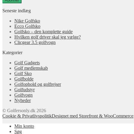
Abonnér
Seneste indlæg
Nike Golfsko
Ecco Golfsko
Golfsko – den komplette guide
Hvilken golf driver skal jeg vælge?
Clicgear 3.5 golfvogn
Kategorier
Golf Gadgets
Golf medlemskab
Golf Sko
Golfbolde
Golfophold og golfrejser
Golfudstyr
Golfvogn
Nyheder
© Golfersonly.dk 2026
Cookie & Privatlivspolitik
Designet med Storefront & WooCommerce
Min konto
Søg