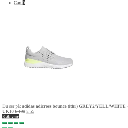
Cart
0
Du ser på:
adidas adicross bounce (lthr) GREY2/YELL/WHITE 
UK10
£
100
£
55
Køb vare