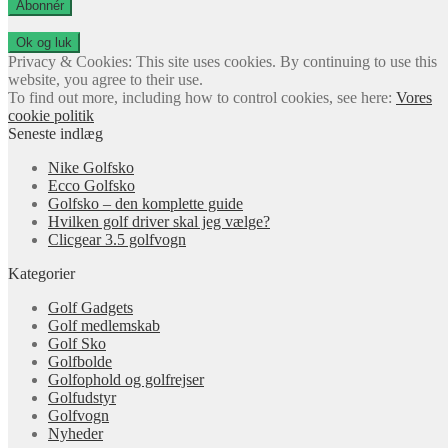
adresse
Abonnér
Privacy & Cookies: This site uses cookies. By continuing to use this
website, you agree to their use.
To find out more, including how to control cookies, see here:
Vores
cookie politik
Seneste indlæg
Nike Golfsko
Ecco Golfsko
Golfsko – den komplette guide
Hvilken golf driver skal jeg vælge?
Clicgear 3.5 golfvogn
Kategorier
Golf Gadgets
Golf medlemskab
Golf Sko
Golfbolde
Golfophold og golfrejser
Golfudstyr
Golfvogn
Nyheder