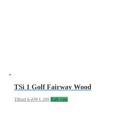
TSi 1 Golf Fairway Wood
Tilbud
£
279
£
269
Køb vare