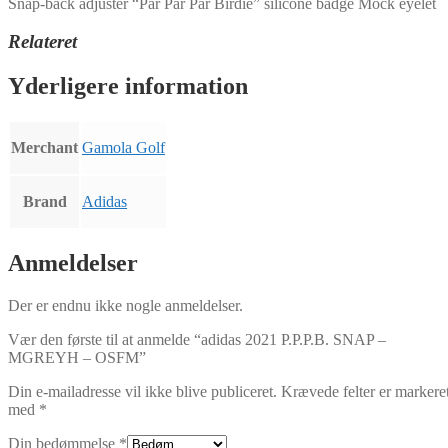
Snap-back adjuster “Par Par Par Birdie” silicone badge Mock eyelet
Relateret
Yderligere information
Merchant
Gamola Golf
Brand
Adidas
Anmeldelser
Der er endnu ikke nogle anmeldelser.
Vær den første til at anmelde “adidas 2021 P.P.P.B. SNAP –
MGREYH – OSFM”
Din e-mailadresse vil ikke blive publiceret.
Krævede felter er markere
med
*
Din bedømmelse
*