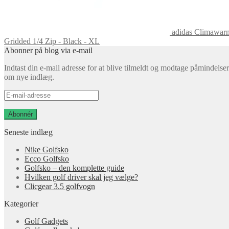
adidas Climawar
Gridded 1/4 Zip - Black - XL
Abonner på blog via e-mail
Indtast din e-mail adresse for at blive tilmeldt og modtage påmindelser
om nye indlæg.
E-
mail-
adresse
Abonnér
Seneste indlæg
Nike Golfsko
Ecco Golfsko
Golfsko – den komplette guide
Hvilken golf driver skal jeg vælge?
Clicgear 3.5 golfvogn
Kategorier
Golf Gadgets