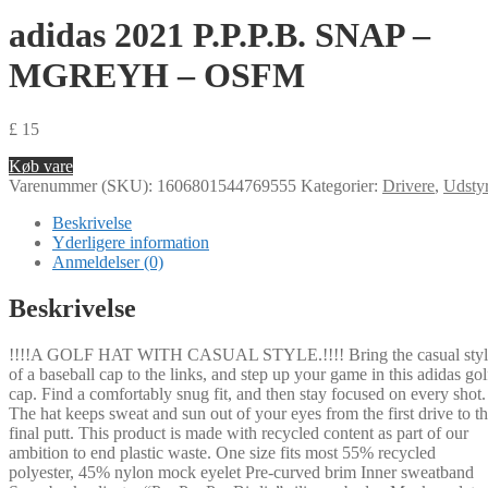
adidas 2021 P.P.P.B. SNAP –
MGREYH – OSFM
£
15
Køb vare
Varenummer (SKU):
1606801544769555
Kategorier:
Drivere
,
Udsty
Beskrivelse
Yderligere information
Anmeldelser (0)
Beskrivelse
!!!!A GOLF HAT WITH CASUAL STYLE.!!!! Bring the casual styl
of a baseball cap to the links, and step up your game in this adidas gol
cap. Find a comfortably snug fit, and then stay focused on every shot.
The hat keeps sweat and sun out of your eyes from the first drive to t
final putt. This product is made with recycled content as part of our
ambition to end plastic waste. One size fits most 55% recycled
polyester, 45% nylon mock eyelet Pre-curved brim Inner sweatband