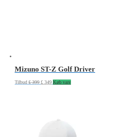
Mizuno ST-Z Golf Driver
Tilbud
£
399
£
349
Køb vare