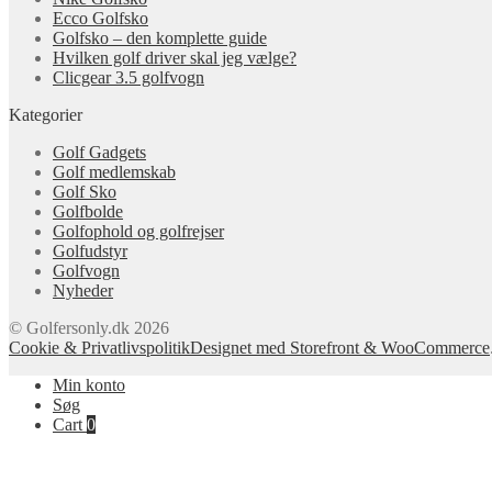
Ecco Golfsko
Golfsko – den komplette guide
Hvilken golf driver skal jeg vælge?
Clicgear 3.5 golfvogn
Kategorier
Golf Gadgets
Golf medlemskab
Golf Sko
Golfbolde
Golfophold og golfrejser
Golfudstyr
Golfvogn
Nyheder
© Golfersonly.dk 2026
Cookie & Privatlivspolitik
Designet med Storefront & WooCommerce
Min konto
Søg
Cart
0