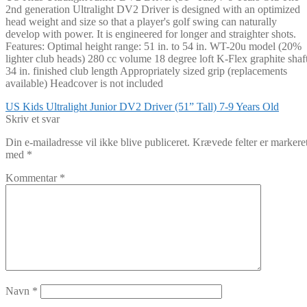
2nd generation Ultralight DV2 Driver is designed with an optimized
head weight and size so that a player's golf swing can naturally
develop with power. It is engineered for longer and straighter shots.
Features: Optimal height range: 51 in. to 54 in. WT-20u model (20%
lighter club heads) 280 cc volume 18 degree loft K-Flex graphite shaf
34 in. finished club length Appropriately sized grip (replacements
available) Headcover is not included
Indlægsnavigation
Forrige
US Kids Ultralight Junior DV2 Driver (51” Tall) 7-9 Years Old
indlæg:
Skriv et svar
Din e-mailadresse vil ikke blive publiceret.
Krævede felter er markere
med
*
Kommentar
*
Navn
*