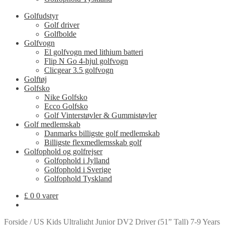
Golfudstyr
Golf driver
Golfbolde
Golfvogn
El golfvogn med lithium batteri
Flip N Go 4-hjul golfvogn
Clicgear 3.5 golfvogn
Golftøj
Golfsko
Nike Golfsko
Ecco Golfsko
Golf Vinterstøvler & Gummistøvler
Golf medlemskab
Danmarks billigste golf medlemskab
Billigste flexmedlemsskab golf
Golfophold og golfrejser
Golfophold i Jylland
Golfophold i Sverige
Golfophold Tyskland
£
0
0 varer
Forside
/
US Kids Ultralight Junior DV2 Driver (51” Tall) 7-9 Years