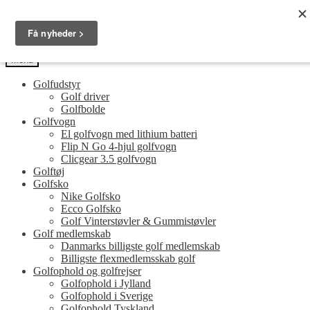
Spring
Spring
Golfersonly.dk
til
til
Guides og tips til dit næste golfudstyr
navigation
indhold
Menu
Golfudstyr
Golf driver
Golfbolde
Golfvogn
El golfvogn med lithium batteri
Flip N Go 4-hjul golfvogn
Clicgear 3.5 golfvogn
Golftøj
Golfsko
Nike Golfsko
Ecco Golfsko
Golf Vinterstøvler & Gummistøvler
Golf medlemskab
Danmarks billigste golf medlemskab
Billigste flexmedlemsskab golf
Golfophold og golfrejser
Golfophold i Jylland
Golfophold i Sverige
Golfophold Tyskland