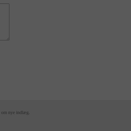
er om nye indlæg.