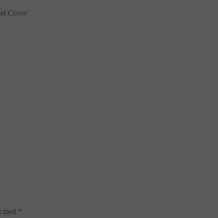
el Cover
et med
*