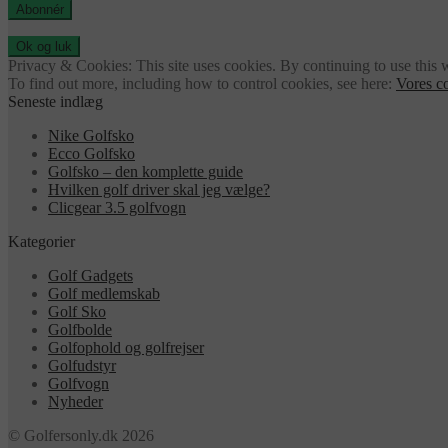
Abonnér
Privacy & Cookies: This site uses cookies. By continuing to use this w
To find out more, including how to control cookies, see here:
Vores co
Seneste indlæg
Nike Golfsko
Ecco Golfsko
Golfsko – den komplette guide
Hvilken golf driver skal jeg vælge?
Clicgear 3.5 golfvogn
Kategorier
Golf Gadgets
Golf medlemskab
Golf Sko
Golfbolde
Golfophold og golfrejser
Golfudstyr
Golfvogn
Nyheder
© Golfersonly.dk 2026