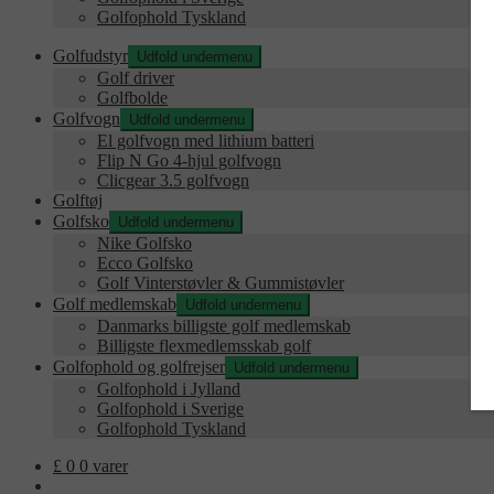
Golfophold Tyskland
Golfudstyr
Udfold undermenu
Golf driver
Golfbolde
Golfvogn
Udfold undermenu
El golfvogn med lithium batteri
Flip N Go 4-hjul golfvogn
Clicgear 3.5 golfvogn
Golftøj
Golfsko
Udfold undermenu
Nike Golfsko
Ecco Golfsko
Golf Vinterstøvler & Gummistøvler
Golf medlemskab
Udfold undermenu
Danmarks billigste golf medlemskab
Billigste flexmedlemsskab golf
Golfophold og golfrejser
Udfold undermenu
Golfophold i Jylland
Golfophold i Sverige
Golfophold Tyskland
£
0
0 varer