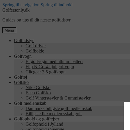
Spring til navigation
Spring til indhold
Golfersonly.dk
Guides og tips til dit næste golfudstyr
Menu
Golfudstyr
Golf driver
Golfbolde
Golfvogn
El golfvogn med lithium batteri
Flip N Go 4-hjul golfvogn
Clicgear 3.5 golfvogn
Golftøj
Golfsko
Nike Golfsko
Ecco Golfsko
Golf Vinterstøvler & Gummistøvler
Golf medlemskab
Danmarks billigste golf medlemskab
Billigste flexmedlemsskab golf
Golfophold og golfrejser
Golfophold i Jylland
Golfophold i Sverige