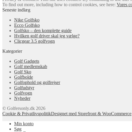
To find out more, including how to control cookies, see here:
Vores co
Seneste indlæg
Nike Golfsko
Ecco Golfsko
Golfsko – den komplette guide
Hvilken golf driver skal jeg vælge?
Clicgear 3.5 golfvogn
Kategorier
Golf Gadgets
Golf medlemskab
Golf Sko
Golfbolde
Golfophold og golfrejser
Golfudstyr
Golfvogn
Nyheder
© Golfersonly.dk 2026
Cookie & Privatlivspolitik
Designet med Storefront & WooCommerce
Min konto
Søg