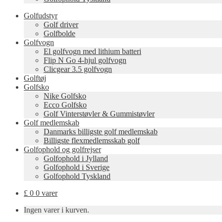
Golfudstyr
Golf driver
Golfbolde
Golfvogn
El golfvogn med lithium batteri
Flip N Go 4-hjul golfvogn
Clicgear 3.5 golfvogn
Golftøj
Golfsko
Nike Golfsko
Ecco Golfsko
Golf Vinterstøvler & Gummistøvler
Golf medlemskab
Danmarks billigste golf medlemskab
Billigste flexmedlemsskab golf
Golfophold og golfrejser
Golfophold i Jylland
Golfophold i Sverige
Golfophold Tyskland
£
0
0 varer
Ingen varer i kurven.