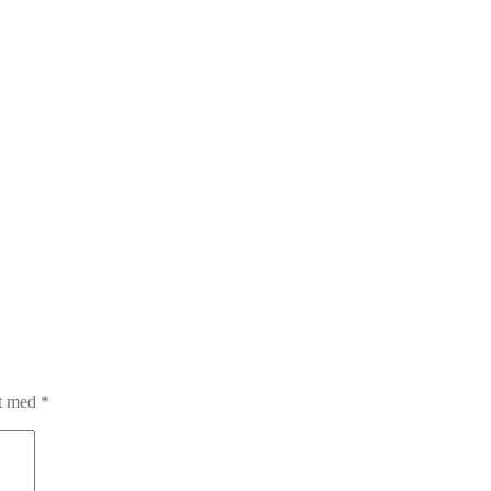
et med
*