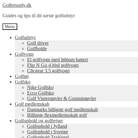
Spring
Spring
Golfersonly.dk
til
til
Guides og tips til dit næste golfudstyr
navigation
indhold
Menu
Golfudstyr
Golf driver
Golfbolde
Golfvogn
El golfvogn med lithium batteri
Flip N Go 4-hjul golfvogn
Clicgear 3.5 golfvogn
Golftøj
Golfsko
Nike Golfsko
Ecco Golfsko
Golf Vinterstøvler & Gummistøvler
Golf medlemskab
Danmarks billigste golf medlemskab
Billigste flexmedlemsskab golf
Golfophold og golfrejser
Golfophold i Jylland
Golfophold i Sverige
Golfophold Tyskland