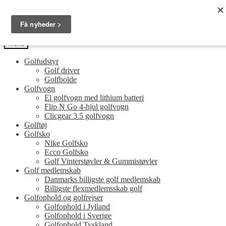
Spring
Spring
Golfersonly.dk
til
til
Guides og tips til dit næste golfudstyr
navigation
indhold
Menu
Golfudstyr
Golf driver
Golfbolde
Golfvogn
El golfvogn med lithium batteri
Flip N Go 4-hjul golfvogn
Clicgear 3.5 golfvogn
Golftøj
Golfsko
Nike Golfsko
Ecco Golfsko
Golf Vinterstøvler & Gummistøvler
Golf medlemskab
Danmarks billigste golf medlemskab
Billigste flexmedlemsskab golf
Golfophold og golfrejser
Golfophold i Jylland
Golfophold i Sverige
Golfophold Tyskland