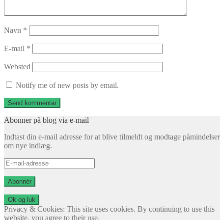
Navn
*
E-mail
*
Websted
Notify me of new posts by email.
Abonner på blog via e-mail
Indtast din e-mail adresse for at blive tilmeldt og modtage påmindelser
om nye indlæg.
E-
mail-
adresse
Abonnér
Privacy & Cookies: This site uses cookies. By continuing to use this
website, you agree to their use.