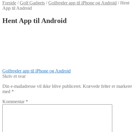
Forside
/
Golf Gadgets
/
Golfregler app til iPhone og Android
/
Hent
App til Android
Hent App til Android
Indlægsnavigation
Forrige
Golfregler app til iPhone og Android
indlæg:
Skriv et svar
Din e-mailadresse vil ikke blive publiceret.
Krævede felter er markere
med
*
Kommentar
*