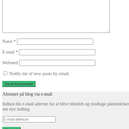
Navn
*
E-mail
*
Websted
Notify me of new posts by email.
Abonner på blog via e-mail
Indtast din e-mail adresse for at blive tilmeldt og modtage påmindelser
om nye indlæg.
E-
mail-
adresse