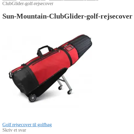
ClubGlider-golf-rejsecover
Sun-Mountain-ClubGlider-golf-rejsecover
Indlægsnavigation
Forrige
Golf rejsecover til golfbag
indlæg:
Skriv et svar