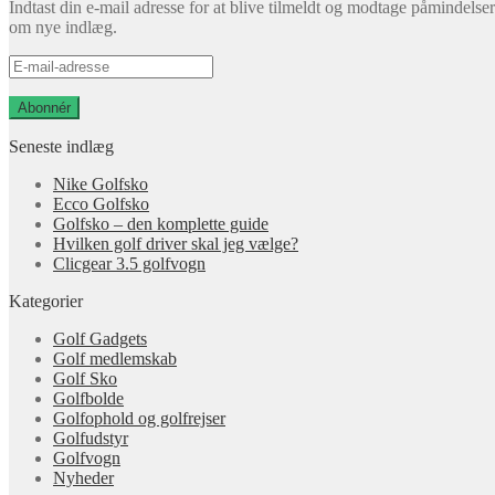
Indtast din e-mail adresse for at blive tilmeldt og modtage påmindelser
om nye indlæg.
E-
mail-
adresse
Abonnér
Seneste indlæg
Nike Golfsko
Ecco Golfsko
Golfsko – den komplette guide
Hvilken golf driver skal jeg vælge?
Clicgear 3.5 golfvogn
Kategorier
Golf Gadgets
Golf medlemskab
Golf Sko
Golfbolde
Golfophold og golfrejser
Golfudstyr
Golfvogn
Nyheder