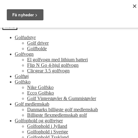
Spring
Spring
Golfersonly.dk
til
til
Guides og tips til dit næste golfudstyr
navigation
indhold
Menu
Golfudstyr
Golf driver
Golfbolde
Golfvogn
El golfvogn med lithium batteri
Flip N Go 4-hjul golfvogn
Clicgear 3.5 golfvogn
Golftøj
Golfsko
Nike Golfsko
Ecco Golfsko
Golf Vinterstøvler & Gummistøvler
Golf medlemskab
Danmarks billigste golf medlemskab
Billigste flexmedlemsskab golf
Golfophold og golfrejser
Golfophold i Jylland
Golfophold i Sverige
Golfophold Tyskland