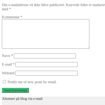
Din e-mailadresse vil ikke blive publiceret.
Krævede felter er markere
med
*
Kommentar
*
Navn
*
E-mail
*
Websted
Notify me of new posts by email.
Abonner på blog via e-mail