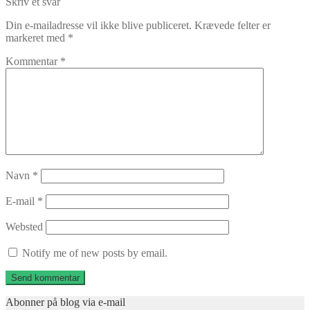
indlæg:
Skriv et svar
Din e-mailadresse vil ikke blive publiceret.
Krævede felter er
markeret med
*
Kommentar
*
Navn
*
E-mail
*
Websted
Notify me of new posts by email.
Abonner på blog via e-mail