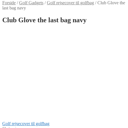
Forside
/
Golf Gadgets
/
Golf rejsecover til golfbag
/
Club Glove the
last bag navy
Club Glove the last bag navy
Indlægsnavigation
Forrige
Golf rejsecover til golfbag