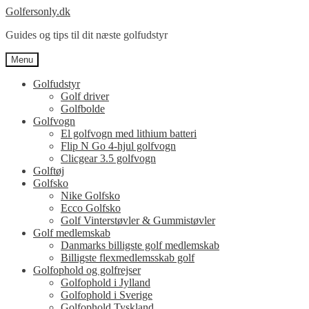
Spring
Spring
Golfersonly.dk
til
til
Guides og tips til dit næste golfudstyr
navigation
indhold
Menu
Golfudstyr
Golf driver
Golfbolde
Golfvogn
El golfvogn med lithium batteri
Flip N Go 4-hjul golfvogn
Clicgear 3.5 golfvogn
Golftøj
Golfsko
Nike Golfsko
Ecco Golfsko
Golf Vinterstøvler & Gummistøvler
Golf medlemskab
Danmarks billigste golf medlemskab
Billigste flexmedlemsskab golf
Golfophold og golfrejser
Golfophold i Jylland
Golfophold i Sverige
Golfophold Tyskland