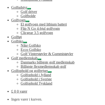
Golfudstyr
Udfold
Golf driver
undermenu
Golfbolde
Golfvogn
Udfold
El golfvogn med lithium batteri
undermenu
Flip N Go 4-hjul golfvogn
Clicgear 3.5 golfvogn
Golftøj
Golfsko
Udfold
Nike Golfsko
undermenu
Ecco Golfsko
Golf Vinterstøvler & Gummistøvler
Golf medlemskab
Udfold
Danmarks billigste golf medlemskab
undermenu
Billigste flexmedlemsskab golf
Golfophold og golfrejser
Udfold
Golfophold i Jylland
undermenu
Golfophold i Sverige
Golfophold Tyskland
£
0
0 varer
Ingen varer i kurven.