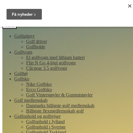
Spring
Spring
Golfersonly.dk
til
til
Guides og tips til dit næste golfudstyr
navigation
indhold
Menu
Golfudstyr
Golf driver
Golfbolde
Golfvogn
El golfvogn med lithium batteri
Flip N Go 4-hjul golfvogn
Clicgear 3.5 golfvogn
Golftøj
Golfsko
Nike Golfsko
Ecco Golfsko
Golf Vinterstøvler & Gummistøvler
Golf medlemskab
Danmarks billigste golf medlemskab
Billigste flexmedlemsskab golf
Golfophold og golfrejser
Golfophold i Jylland
Golfophold i Sverige
Golfophold Tyskland