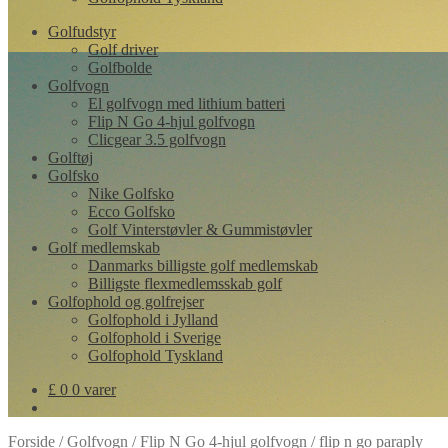
Golfudstyr
Golf driver
Golfbolde
Golfvogn
El golfvogn med lithium batteri
Flip N Go 4-hjul golfvogn
Clicgear 3.5 golfvogn
Golftøj
Golfsko
Nike Golfsko
Ecco Golfsko
Golf Vinterstøvler & Gummistøvler
Golf medlemskab
Danmarks billigste golf medlemskab
Billigste flexmedlemsskab golf
Golfophold og golfrejser
Golfophold i Jylland
Golfophold i Sverige
Golfophold Tyskland
£
0
0 varer
Forside
/
Golfvogn
/
Flip N Go 4-hjul golfvogn
/
flip n go paraply