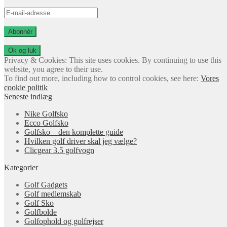
E-
mail-
adresse
Abonnér
Privacy & Cookies: This site uses cookies. By continuing to use this
website, you agree to their use.
To find out more, including how to control cookies, see here:
Vores
cookie politik
Seneste indlæg
Nike Golfsko
Ecco Golfsko
Golfsko – den komplette guide
Hvilken golf driver skal jeg vælge?
Clicgear 3.5 golfvogn
Kategorier
Golf Gadgets
Golf medlemskab
Golf Sko
Golfbolde
Golfophold og golfrejser