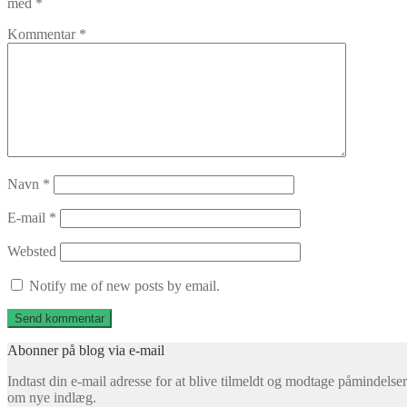
med
*
Kommentar
*
Navn
*
E-mail
*
Websted
Notify me of new posts by email.
Abonner på blog via e-mail
Indtast din e-mail adresse for at blive tilmeldt og modtage påmindelser
om nye indlæg.