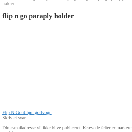
holder
flip n go paraply holder
Indlægsnavigation
Forrige
Flip N Go 4-hjul golfvogn
indlæg:
Skriv et svar
Din e-mailadresse vil ikke blive publiceret.
Krævede felter er markere