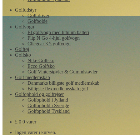
Golfudstyr
Golf driver
Golfbolde
Golfvogn
El golfvogn med lithium batteri
Flip N Go 4-hjul golfvogn
Clicgear 3.5 golfvogn
Golftøj
Golfsko
Nike Golfsko
Ecco Golfsko
Golf Vinterstøvler & Gummistøvler
Golf medlemskab
Danmarks billigste golf medlemskab
Billigste flexmedlemsskab golf
Golfophold og golfrejser
Golfophold i Jylland
Golfophold i Sverige
Golfophold Tyskland
£
0
0 varer
Ingen varer i kurven.