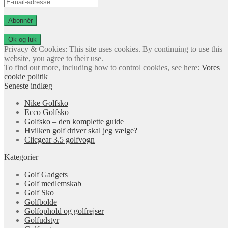
E-
mail-
adresse
Abonnér
Privacy & Cookies: This site uses cookies. By continuing to use this
website, you agree to their use.
To find out more, including how to control cookies, see here:
Vores
cookie politik
Seneste indlæg
Nike Golfsko
Ecco Golfsko
Golfsko – den komplette guide
Hvilken golf driver skal jeg vælge?
Clicgear 3.5 golfvogn
Kategorier
Golf Gadgets
Golf medlemskab
Golf Sko
Golfbolde
Golfophold og golfrejser
Golfudstyr