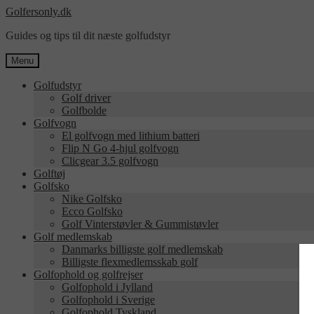
Spring
Spring
Golfersonly.dk
til
til
Guides og tips til dit næste golfudstyr
navigation
indhold
Menu
Golfudstyr
Golf driver
Golfbolde
Golfvogn
El golfvogn med lithium batteri
Flip N Go 4-hjul golfvogn
Clicgear 3.5 golfvogn
Golftøj
Golfsko
Nike Golfsko
Ecco Golfsko
Golf Vinterstøvler & Gummistøvler
Golf medlemskab
Danmarks billigste golf medlemskab
Billigste flexmedlemsskab golf
Golfophold og golfrejser
Golfophold i Jylland
Golfophold i Sverige
Golfophold Tyskland