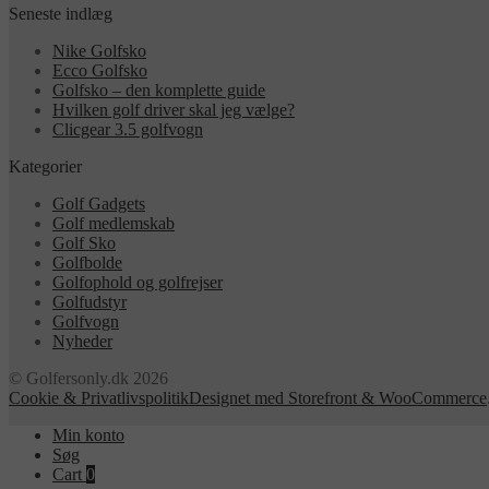
Seneste indlæg
Nike Golfsko
Ecco Golfsko
Golfsko – den komplette guide
Hvilken golf driver skal jeg vælge?
Clicgear 3.5 golfvogn
Kategorier
Golf Gadgets
Golf medlemskab
Golf Sko
Golfbolde
Golfophold og golfrejser
Golfudstyr
Golfvogn
Nyheder
© Golfersonly.dk 2026
Cookie & Privatlivspolitik
Designet med Storefront & WooCommerce
Min konto
Søg
Cart
0