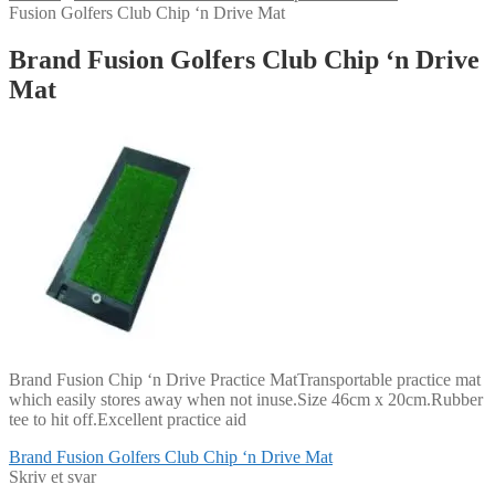
Fusion Golfers Club Chip ‘n Drive Mat
Brand Fusion Golfers Club Chip ‘n Drive
Mat
Brand Fusion Chip ‘n Drive Practice MatTransportable practice mat
which easily stores away when not inuse.Size 46cm x 20cm.Rubber
tee to hit off.Excellent practice aid
Indlægsnavigation
Forrige
Brand Fusion Golfers Club Chip ‘n Drive Mat
indlæg:
Skriv et svar