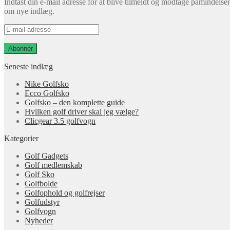
Indtast din e-mail adresse for at blive tilmeldt og modtage påmindelser
om nye indlæg.
E-
mail-
adresse
Abonnér
Seneste indlæg
Nike Golfsko
Ecco Golfsko
Golfsko – den komplette guide
Hvilken golf driver skal jeg vælge?
Clicgear 3.5 golfvogn
Kategorier
Golf Gadgets
Golf medlemskab
Golf Sko
Golfbolde
Golfophold og golfrejser
Golfudstyr
Golfvogn
Nyheder