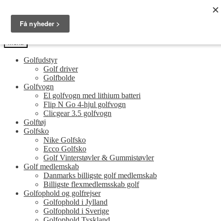
Spring
Spring
Golfersonly.dk
til
til
Guides og tips til dit næste golfudstyr
navigation
indhold
Menu
Golfudstyr
Golf driver
Golfbolde
Golfvogn
El golfvogn med lithium batteri
Flip N Go 4-hjul golfvogn
Clicgear 3.5 golfvogn
Golftøj
Golfsko
Nike Golfsko
Ecco Golfsko
Golf Vinterstøvler & Gummistøvler
Golf medlemskab
Danmarks billigste golf medlemskab
Billigste flexmedlemsskab golf
Golfophold og golfrejser
Golfophold i Jylland
Golfophold i Sverige
Golfophold Tyskland