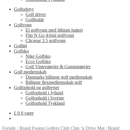
Golfudstyr
Golf driver
Golfbolde
Golfvogn
El golfvogn med lithium batteri
Flip N Go 4-hjul golfvogn
Clicgear 3.5 golfvogn
Golftøj
Golfsko
Nike Golfsko
Ecco Golfsko
Golf Vinterstøvler & Gummistøvler
Golf medlemskab
Danmarks billigste golf medlemskab
Billigste flexmedlemsskab golf
Golfophold og golfrejser
Golfophold i Jylland
Golfophold i Sverige
Golfophold Tyskland
£
0
0 varer
Forside
/
Brand Fusion Golfers Club Chip ‘n Drive Mat
/
Brand