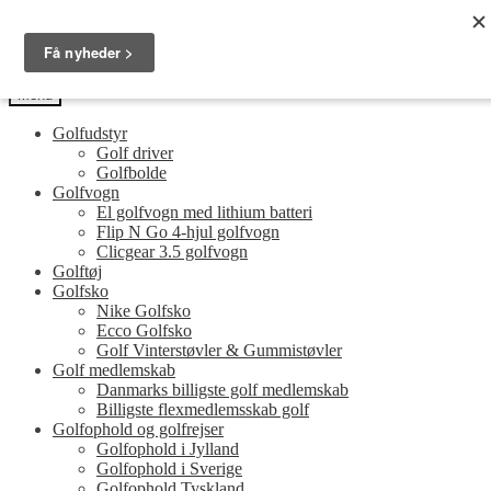
Spring
Spring
Golfersonly.dk
til
til
Guides og tips til dit næste golfudstyr
navigation
indhold
Menu
Golfudstyr
Golf driver
Golfbolde
Golfvogn
El golfvogn med lithium batteri
Flip N Go 4-hjul golfvogn
Clicgear 3.5 golfvogn
Golftøj
Golfsko
Nike Golfsko
Ecco Golfsko
Golf Vinterstøvler & Gummistøvler
Golf medlemskab
Danmarks billigste golf medlemskab
Billigste flexmedlemsskab golf
Golfophold og golfrejser
Golfophold i Jylland
Golfophold i Sverige
Golfophold Tyskland