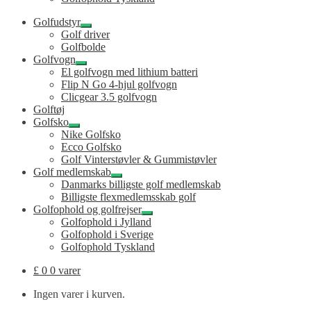
Golfudstyr
Udfold
Golf driver
undermenu
Golfbolde
Golfvogn
Udfold
El golfvogn med lithium batteri
undermenu
Flip N Go 4-hjul golfvogn
Clicgear 3.5 golfvogn
Golftøj
Golfsko
Udfold
Nike Golfsko
undermenu
Ecco Golfsko
Golf Vinterstøvler & Gummistøvler
Golf medlemskab
Udfold
Danmarks billigste golf medlemskab
undermenu
Billigste flexmedlemsskab golf
Golfophold og golfrejser
Udfold
Golfophold i Jylland
undermenu
Golfophold i Sverige
Golfophold Tyskland
£
0
0 varer
Ingen varer i kurven.