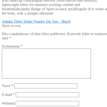
with stand-up collarRaglan sleevesCuffed sleeves and hemSoft,
lightweight fabric for moisture-wicking comfort and
breathabilityadidas Badge of Sport on back neckRegular fit is wider a
the body, with a straight silhouette
Indlægsnavigation
Forrige
Adidas Three Stripe Quarter Zip Top – Black
indlæg:
Skriv et svar
Din e-mailadresse vil ikke blive publiceret.
Krævede felter er markere
med
*
Kommentar
*
Navn
*
E-mail
*
Websted