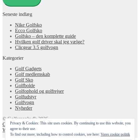
Seneste indlæg
Nike Golfsko
Ecco Golfsko
Golfsko – den komplette guide
Hvilken golf driver skal jeg vælge?
Clicgear 3.5 golfvogn
Kategorier
Golf Gadgets
Golf medlemskab
Golf Sko
Golfbolde
Golfophold og golfrejser
Golfudstyr
Golfvogn
Nyheder
© Golfersonly.dk 2026
Privacy & Cookies: This site uses cookies. By continuing to use this website, you
Cookie & Privatlivspolitik
Designet med Storefront &
agree to their use.
WooCommerce
.
To find out more, including how to control cookies, see here:
Vores cookie politik