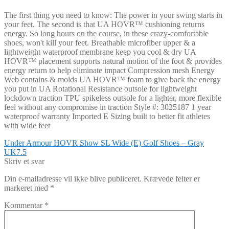
The first thing you need to know: The power in your swing starts in
your feet. The second is that UA HOVR™ cushioning returns
energy. So long hours on the course, in these crazy-comfortable
shoes, won't kill your feet. Breathable microfiber upper & a
lightweight waterproof membrane keep you cool & dry UA
HOVR™ placement supports natural motion of the foot & provides
energy return to help eliminate impact Compression mesh Energy
Web contains & molds UA HOVR™ foam to give back the energy
you put in UA Rotational Resistance outsole for lightweight
lockdown traction TPU spikeless outsole for a lighter, more flexible
feel without any compromise in traction Style #: 3025187 1 year
waterproof warranty Imported E Sizing built to better fit athletes
with wide feet
Indlægsnavigation
Forrige
Under Armour HOVR Show SL Wide (E) Golf Shoes – Gray
indlæg:
UK7.5
Skriv et svar
Din e-mailadresse vil ikke blive publiceret.
Krævede felter er
markeret med
*
Kommentar
*