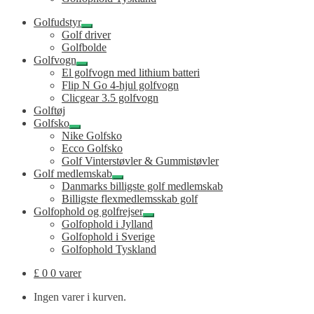
Golfudstyr
Udfold
Golf driver
undermenu
Golfbolde
Golfvogn
Udfold
El golfvogn med lithium batteri
undermenu
Flip N Go 4-hjul golfvogn
Clicgear 3.5 golfvogn
Golftøj
Golfsko
Udfold
Nike Golfsko
undermenu
Ecco Golfsko
Golf Vinterstøvler & Gummistøvler
Golf medlemskab
Udfold
Danmarks billigste golf medlemskab
undermenu
Billigste flexmedlemsskab golf
Golfophold og golfrejser
Udfold
Golfophold i Jylland
undermenu
Golfophold i Sverige
Golfophold Tyskland
£
0
0 varer
Ingen varer i kurven.