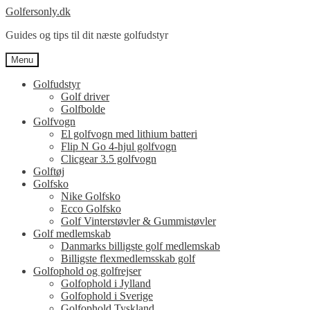
Spring
Spring
Golfersonly.dk
til
til
Guides og tips til dit næste golfudstyr
navigation
indhold
Menu
Golfudstyr
Golf driver
Golfbolde
Golfvogn
El golfvogn med lithium batteri
Flip N Go 4-hjul golfvogn
Clicgear 3.5 golfvogn
Golftøj
Golfsko
Nike Golfsko
Ecco Golfsko
Golf Vinterstøvler & Gummistøvler
Golf medlemskab
Danmarks billigste golf medlemskab
Billigste flexmedlemsskab golf
Golfophold og golfrejser
Golfophold i Jylland
Golfophold i Sverige
Golfophold Tyskland