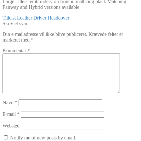
Large Titleist embroidery on front in mathcing black Matching
Fairway and Hybrid versions available
Indlægsnavigation
Forrige
Titleist Leather Driver Headcover
indlæg:
Skriv et svar
Din e-mailadresse vil ikke blive publiceret.
Krævede felter er
markeret med
*
Kommentar
*
Navn
*
E-mail
*
Websted
Notify me of new posts by email.