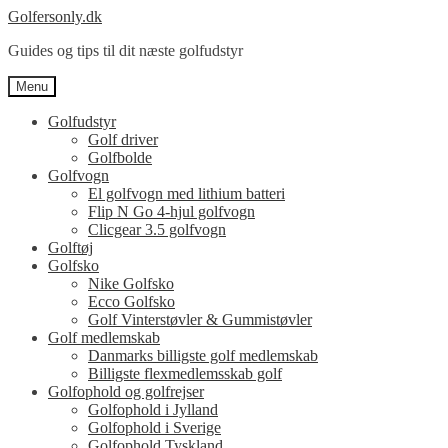
Spring
Spring
Golfersonly.dk
til
til
Guides og tips til dit næste golfudstyr
navigation
indhold
Menu
Golfudstyr
Golf driver
Golfbolde
Golfvogn
El golfvogn med lithium batteri
Flip N Go 4-hjul golfvogn
Clicgear 3.5 golfvogn
Golftøj
Golfsko
Nike Golfsko
Ecco Golfsko
Golf Vinterstøvler & Gummistøvler
Golf medlemskab
Danmarks billigste golf medlemskab
Billigste flexmedlemsskab golf
Golfophold og golfrejser
Golfophold i Jylland
Golfophold i Sverige
Golfophold Tyskland