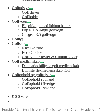
Golfudstyr
Udfold
Golf driver
undermenu
Golfbolde
Golfvogn
Udfold
El golfvogn med lithium batteri
undermenu
Flip N Go 4-hjul golfvogn
Clicgear 3.5 golfvogn
Golftøj
Golfsko
Udfold
Nike Golfsko
undermenu
Ecco Golfsko
Golf Vinterstøvler & Gummistøvler
Golf medlemskab
Udfold
Danmarks billigste golf medlemskab
undermenu
Billigste flexmedlemsskab golf
Golfophold og golfrejser
Udfold
Golfophold i Jylland
undermenu
Golfophold i Sverige
Golfophold Tyskland
£
0
0 varer
Forside
/
Udstyr
/
Drivere
/
Titleist Leather Driver Headcover
/