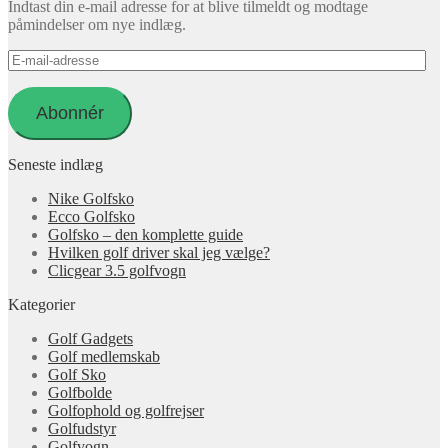
Indtast din e-mail adresse for at blive tilmeldt og modtage
påmindelser om nye indlæg.
E-
mail-
adresse
Abonnér
Seneste indlæg
Nike Golfsko
Ecco Golfsko
Golfsko – den komplette guide
Hvilken golf driver skal jeg vælge?
Clicgear 3.5 golfvogn
Kategorier
Golf Gadgets
Golf medlemskab
Golf Sko
Golfbolde
Golfophold og golfrejser
Golfudstyr
Golfvogn