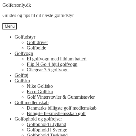
Spring
Spring
Golfersonly.dk
til
til
Guides og tips til dit næste golfudstyr
navigation
indhold
Menu
Golfudstyr
Golf driver
Golfbolde
Golfvogn
El golfvogn med lithium batteri
Flip N Go 4-hjul golfvogn
Clicgear 3.5 golfvogn
Golftøj
Golfsko
Nike Golfsko
Ecco Golfsko
Golf Vinterstøvler & Gummistøvler
Golf medlemskab
Danmarks billigste golf medlemskab
Billigste flexmedlemsskab golf
Golfophold og golfrejser
Golfophold i Jylland
Golfophold i Sverige
Golfophold Tyskland