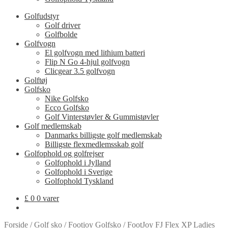
Golfudstyr
Golf driver
Golfbolde
Golfvogn
El golfvogn med lithium batteri
Flip N Go 4-hjul golfvogn
Clicgear 3.5 golfvogn
Golftøj
Golfsko
Nike Golfsko
Ecco Golfsko
Golf Vinterstøvler & Gummistøvler
Golf medlemskab
Danmarks billigste golf medlemskab
Billigste flexmedlemsskab golf
Golfophold og golfrejser
Golfophold i Jylland
Golfophold i Sverige
Golfophold Tyskland
£
0
0 varer
Forside
/
Golf sko
/
Footjoy Golfsko
/
FootJoy FJ Flex XP Ladies