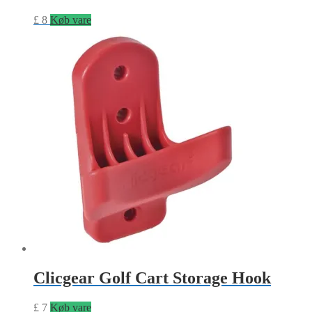
£
8
Køb vare
Clicgear Golf Cart Storage Hook
£
7
Køb vare