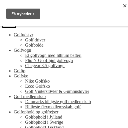
Spring
Spring
Golfersonly.dk
til
til
Guides og tips til dit næste golfudstyr
navigation
indhold
Menu
Golfudstyr
Golf driver
Golfbolde
Golfvogn
El golfvogn med lithium batteri
Flip N Go 4-hjul golfvogn
Clicgear 3.5 golfvogn
Golftøj
Golfsko
Nike Golfsko
Ecco Golfsko
Golf Vinterstøvler & Gummistøvler
Golf medlemskab
Danmarks billigste golf medlemskab
Billigste flexmedlemsskab golf
Golfophold og golfrejser
Golfophold i Jylland
Golfophold i Sverige
Golfophold Tyskland