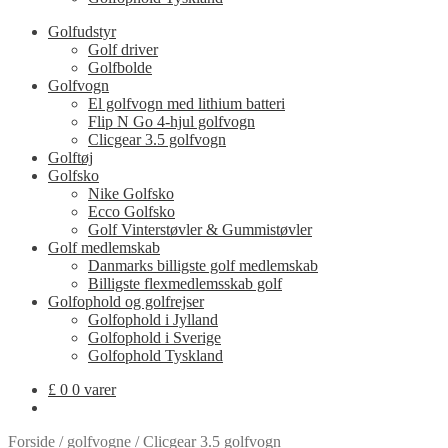
Golfudstyr
Golf driver
Golfbolde
Golfvogn
El golfvogn med lithium batteri
Flip N Go 4-hjul golfvogn
Clicgear 3.5 golfvogn
Golftøj
Golfsko
Nike Golfsko
Ecco Golfsko
Golf Vinterstøvler & Gummistøvler
Golf medlemskab
Danmarks billigste golf medlemskab
Billigste flexmedlemsskab golf
Golfophold og golfrejser
Golfophold i Jylland
Golfophold i Sverige
Golfophold Tyskland
£
0
0 varer
Forside
/
golfvogne
/
Clicgear 3.5 golfvogn