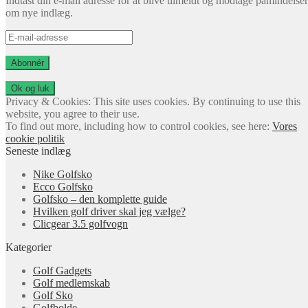
Indtast din e-mail adresse for at blive tilmeldt og modtage påmindelser
om nye indlæg.
E-
mail-
adresse
Abonnér
Privacy & Cookies: This site uses cookies. By continuing to use this
website, you agree to their use.
To find out more, including how to control cookies, see here:
Vores
cookie politik
Seneste indlæg
Nike Golfsko
Ecco Golfsko
Golfsko – den komplette guide
Hvilken golf driver skal jeg vælge?
Clicgear 3.5 golfvogn
Kategorier
Golf Gadgets
Golf medlemskab
Golf Sko
Golfbolde