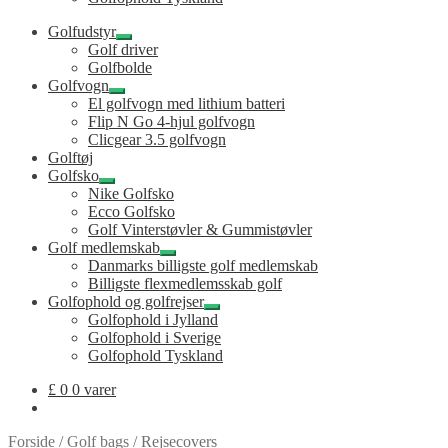
Golfudstyr
Udfold
Golf driver
undermenu
Golfbolde
Golfvogn
Udfold
El golfvogn med lithium batteri
undermenu
Flip N Go 4-hjul golfvogn
Clicgear 3.5 golfvogn
Golftøj
Golfsko
Udfold
Nike Golfsko
undermenu
Ecco Golfsko
Golf Vinterstøvler & Gummistøvler
Golf medlemskab
Udfold
Danmarks billigste golf medlemskab
undermenu
Billigste flexmedlemsskab golf
Golfophold og golfrejser
Udfold
Golfophold i Jylland
undermenu
Golfophold i Sverige
Golfophold Tyskland
£
0
0 varer
Forside
/
Golf bags
/
Rejsecovers