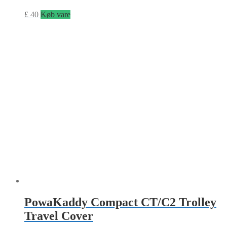
£
40
Køb vare
PowaKaddy Compact CT/C2 Trolley
Travel Cover