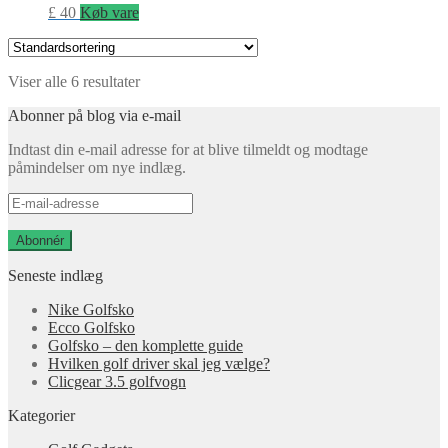
£
40
Køb vare
Viser alle 6 resultater
Abonner på blog via e-mail
Indtast din e-mail adresse for at blive tilmeldt og modtage
påmindelser om nye indlæg.
E-
mail-
adresse
Abonnér
Seneste indlæg
Nike Golfsko
Ecco Golfsko
Golfsko – den komplette guide
Hvilken golf driver skal jeg vælge?
Clicgear 3.5 golfvogn
Kategorier