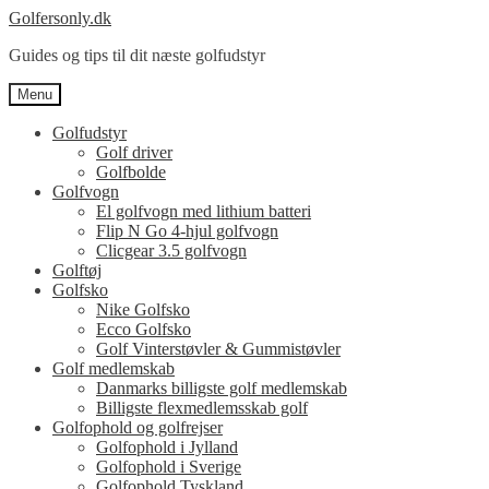
Spring
Spring
Golfersonly.dk
til
til
Guides og tips til dit næste golfudstyr
navigation
indhold
Menu
Golfudstyr
Golf driver
Golfbolde
Golfvogn
El golfvogn med lithium batteri
Flip N Go 4-hjul golfvogn
Clicgear 3.5 golfvogn
Golftøj
Golfsko
Nike Golfsko
Ecco Golfsko
Golf Vinterstøvler & Gummistøvler
Golf medlemskab
Danmarks billigste golf medlemskab
Billigste flexmedlemsskab golf
Golfophold og golfrejser
Golfophold i Jylland
Golfophold i Sverige
Golfophold Tyskland