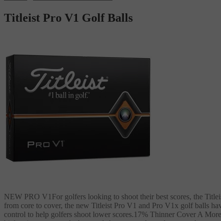
Titleist Pro V1 Golf Balls
NEW PRO V1For golfers looking to shoot their best scores, the Title
from core to cover, the new Titleist Pro V1 and Pro V1x golf balls h
control to help golfers shoot lower scores.17% Thinner Cover A More E