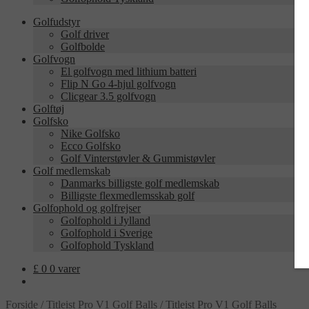
Golfudstyr
Golf driver
Golfbolde
Golfvogn
El golfvogn med lithium batteri
Flip N Go 4-hjul golfvogn
Clicgear 3.5 golfvogn
Golftøj
Golfsko
Nike Golfsko
Ecco Golfsko
Golf Vinterstøvler & Gummistøvler
Golf medlemskab
Danmarks billigste golf medlemskab
Billigste flexmedlemsskab golf
Golfophold og golfrejser
Golfophold i Jylland
Golfophold i Sverige
Golfophold Tyskland
£
0
0 varer
Forside
/
Titleist Pro V1 Golf Balls
/
Titleist Pro V1 Golf Balls