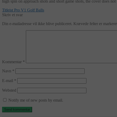
high spin on approach shots and short game shots, the cover does not
Indlægsnavigation
Forrige
Titleist Pro V1 Golf Balls
indlæg:
Skriv et svar
Din e-mailadresse vil ikke blive publiceret.
Krævede felter er marker
Kommentar
*
Navn
*
E-mail
*
Websted
Notify me of new posts by email.