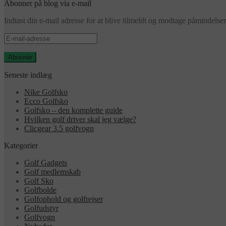
Abonner på blog via e-mail
Indtast din e-mail adresse for at blive tilmeldt og modtage påmindels
E-
mail-
adresse
Abonnér
Seneste indlæg
Nike Golfsko
Ecco Golfsko
Golfsko – den komplette guide
Hvilken golf driver skal jeg vælge?
Clicgear 3.5 golfvogn
Kategorier
Golf Gadgets
Golf medlemskab
Golf Sko
Golfbolde
Golfophold og golfrejser
Golfudstyr
Golfvogn