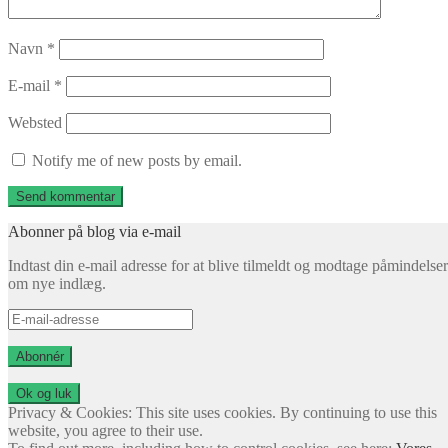
Navn
*
E-mail
*
Websted
Notify me of new posts by email.
Abonner på blog via e-mail
Indtast din e-mail adresse for at blive tilmeldt og modtage påmindelser
om nye indlæg.
E-
mail-
adresse
Abonnér
Privacy & Cookies: This site uses cookies. By continuing to use this
website, you agree to their use.