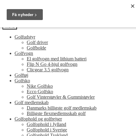
Spring
Spring
Golfersonly.dk
til
til
Guides og tips til dit næste golfudstyr
navigation
indhold
Menu
Golfudstyr
Golf driver
Golfbolde
Golfvogn
El golfvogn med lithium batteri
Flip N Go 4-hjul golfvogn
Clicgear 3.5 golfvogn
Golftøj
Golfsko
Nike Golfsko
Ecco Golfsko
Golf Vinterstøvler & Gummistøvler
Golf medlemskab
Danmarks billigste golf medlemskab
Billigste flexmedlemsskab golf
Golfophold og golfrejser
Golfophold i Jylland
Golfophold i Sverige
Golfophold Tyskland