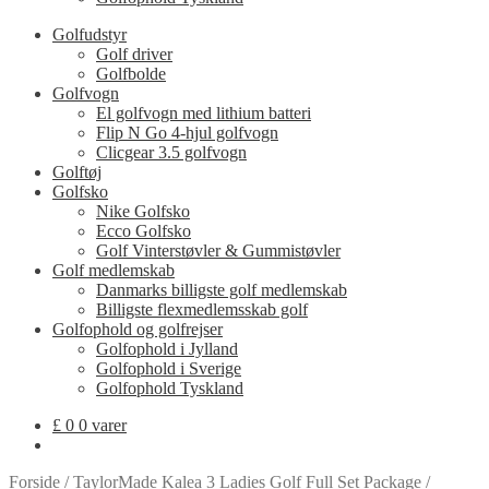
Golfudstyr
Golf driver
Golfbolde
Golfvogn
El golfvogn med lithium batteri
Flip N Go 4-hjul golfvogn
Clicgear 3.5 golfvogn
Golftøj
Golfsko
Nike Golfsko
Ecco Golfsko
Golf Vinterstøvler & Gummistøvler
Golf medlemskab
Danmarks billigste golf medlemskab
Billigste flexmedlemsskab golf
Golfophold og golfrejser
Golfophold i Jylland
Golfophold i Sverige
Golfophold Tyskland
£
0
0 varer
Forside
/
TaylorMade Kalea 3 Ladies Golf Full Set Package
/