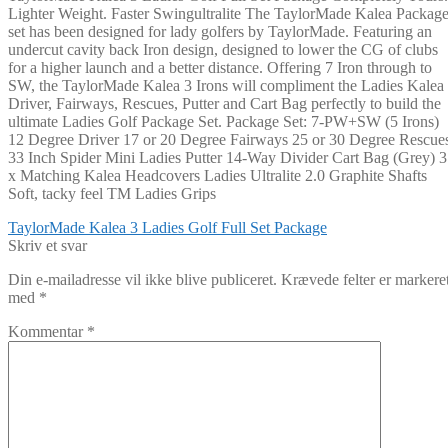
Lighter Weight. Faster Swingultralite The TaylorMade Kalea Packag
set has been designed for lady golfers by TaylorMade. Featuring an
undercut cavity back Iron design, designed to lower the CG of clubs
for a higher launch and a better distance. Offering 7 Iron through to
SW, the TaylorMade Kalea 3 Irons will compliment the Ladies Kalea
Driver, Fairways, Rescues, Putter and Cart Bag perfectly to build the
ultimate Ladies Golf Package Set. Package Set: 7-PW+SW (5 Irons)
12 Degree Driver 17 or 20 Degree Fairways 25 or 30 Degree Rescue
33 Inch Spider Mini Ladies Putter 14-Way Divider Cart Bag (Grey) 3
x Matching Kalea Headcovers Ladies Ultralite 2.0 Graphite Shafts
Soft, tacky feel TM Ladies Grips
Indlægsnavigation
Forrige
TaylorMade Kalea 3 Ladies Golf Full Set Package
indlæg:
Skriv et svar
Din e-mailadresse vil ikke blive publiceret.
Krævede felter er markere
med
*
Kommentar
*