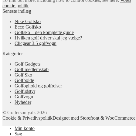
To find out more, including how to control cookies, see here:
Vores
cookie politik
Seneste indlæg
Nike Golfsko
Ecco Golfsko
Golfsko – den komplette guide
Hvilken golf driver skal jeg vælge?
Clicgear 3.5 golfvogn
Kategorier
Golf Gadgets
Golf medlemskab
Golf Sko
Golfbolde
Golfophold og golfrejser
Golfudstyr
Golfvogn
Nyheder
© Golfersonly.dk 2026
Cookie & Privatlivspolitik
Designet med Storefront & WooCommerce
Min konto
Søg