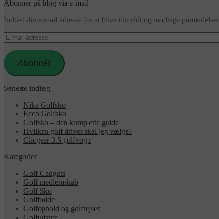
Abonner på blog via e-mail
Indtast din e-mail adresse for at blive tilmeldt og modtage påmindels
E-
mail-
adresse
Abonnér
Seneste indlæg
Nike Golfsko
Ecco Golfsko
Golfsko – den komplette guide
Hvilken golf driver skal jeg vælge?
Clicgear 3.5 golfvogn
Kategorier
Golf Gadgets
Golf medlemskab
Golf Sko
Golfbolde
Golfophold og golfrejser
Golfudstyr