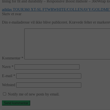
lining for fit and durability – Responsive Boost midsole – 360Wrap loc
Indlægsnavigation
Forrige
adidas TOUR360 XT-SL FTWRWHITE/COLLENAVY/GOLDMET
indlæg:
Skriv et svar
Din e-mailadresse vil ikke blive publiceret.
Krævede felter er marker
Kommentar
*
Navn
*
E-mail
*
Websted
Notify me of new posts by email.