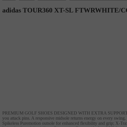
adidas TOUR360 XT-SL FTWRWHITE
PREMIUM GOLF SHOES DESIGNED WITH EXTRA SUPPORT. These golf shoe
you attack pins. A responsive midsole returns energy on every swing. T
Spikeless Puremotion outsole for enhanced flexibility and grip; X-Tra