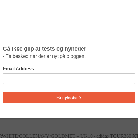
TWRWHITE/COLLENAVY/GOLDMET – UK10
/
adidas TOUR360