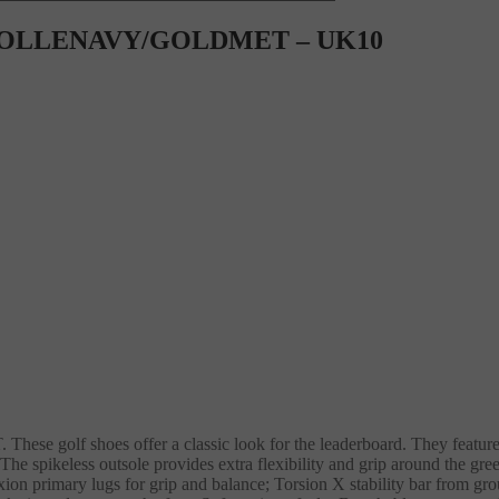
/COLLENAVY/GOLDMET – UK10
s offer a classic look for the leaderboard. They feature a leath
he spikeless outsole provides extra flexibility and grip around the gre
xion primary lugs for grip and balance; Torsion X stability bar from gro