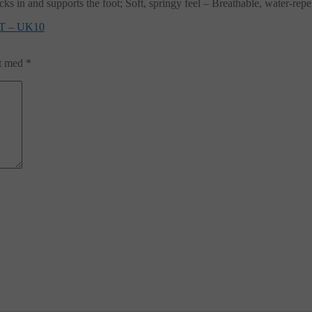
ks in and supports the foot; Soft, springy feel – Breathable, water-rep
 – UK10
et med
*