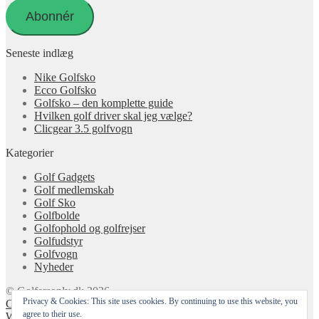
adresse
Abonnér
Seneste indlæg
Nike Golfsko
Ecco Golfsko
Golfsko – den komplette guide
Hvilken golf driver skal jeg vælge?
Clicgear 3.5 golfvogn
Kategorier
Golf Gadgets
Golf medlemskab
Golf Sko
Golfbolde
Golfophold og golfrejser
Golfudstyr
Golfvogn
Nyheder
© Golfersonly.dk 2026
Privacy & Cookies: This site uses cookies. By continuing to use this website, you
Cookie & Privatlivspolitik
Designet med Storefront &
agree to their use.
WooCommerce
.