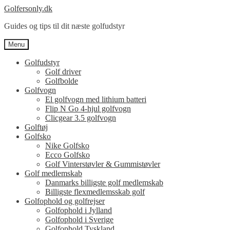
Spring
Spring
Golfersonly.dk
til
til
Guides og tips til dit næste golfudstyr
navigation
indhold
Menu
Golfudstyr
Golf driver
Golfbolde
Golfvogn
El golfvogn med lithium batteri
Flip N Go 4-hjul golfvogn
Clicgear 3.5 golfvogn
Golftøj
Golfsko
Nike Golfsko
Ecco Golfsko
Golf Vinterstøvler & Gummistøvler
Golf medlemskab
Danmarks billigste golf medlemskab
Billigste flexmedlemsskab golf
Golfophold og golfrejser
Golfophold i Jylland
Golfophold i Sverige
Golfophold Tyskland