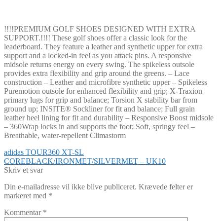
!!!!PREMIUM GOLF SHOES DESIGNED WITH EXTRA
SUPPORT.!!!! These golf shoes offer a classic look for the
leaderboard. They feature a leather and synthetic upper for extra
support and a locked-in feel as you attack pins. A responsive
midsole returns energy on every swing. The spikeless outsole
provides extra flexibility and grip around the greens. – Lace
construction – Leather and microfibre synthetic upper – Spikeless
Puremotion outsole for enhanced flexibility and grip; X-Traxion
primary lugs for grip and balance; Torsion X stability bar from
ground up; INSITE® Sockliner for fit and balance; Full grain
leather heel lining for fit and durability – Responsive Boost midsole
– 360Wrap locks in and supports the foot; Soft, springy feel –
Breathable, water-repellent Climastorm
Indlægsnavigation
Forrige
adidas TOUR360 XT-SL
indlæg:
COREBLACK/IRONMET/SILVERMET – UK10
Skriv et svar
Din e-mailadresse vil ikke blive publiceret.
Krævede felter er
markeret med
*
Kommentar
*