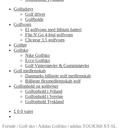
Golfudstyr
Golf driver
Golfbolde
Golfvogn
El golfvogn med lithium batteri
Flip N Go 4-hjul golfvogn
Clicgear 3.5 golfvogn
Golftøj
Golfsko
Nike Golfsko
Ecco Golfsko
Golf Vinterstøvler & Gummistøvler
Golf medlemskab
Danmarks billigste golf medlemskab
Billigste flexmedlemsskab golf
Golfophold og golfrejser
Golfophold i Jylland
Golfophold i Sverige
Golfophold Tyskland
£
0
0 varer
Forside
/
Golf sko
/
Adidas Golfsko
/
adidas TOUR360 XT-SL