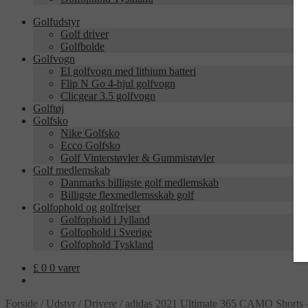
Golfudstyr
Golf driver
Golfbolde
Golfvogn
El golfvogn med lithium batteri
Flip N Go 4-hjul golfvogn
Clicgear 3.5 golfvogn
Golftøj
Golfsko
Nike Golfsko
Ecco Golfsko
Golf Vinterstøvler & Gummistøvler
Golf medlemskab
Danmarks billigste golf medlemskab
Billigste flexmedlemsskab golf
Golfophold og golfrejser
Golfophold i Jylland
Golfophold i Sverige
Golfophold Tyskland
£
0
0 varer
Forside
/
Udstyr
/
Drivere
/
adidas 2021 Ultimate 365 CAMO Shorts 