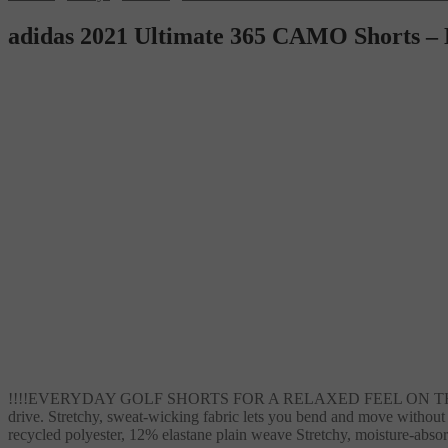
adidas 2021 Ultimate 365 CAMO Shorts – 
!!!!EVERYDAY GOLF SHORTS FOR A RELAXED FEEL ON THE COURSE.!!
drive. Stretchy, sweat-wicking fabric lets you bend and move without 
recycled polyester, 12% elastane plain weave Stretchy, moisture-absor