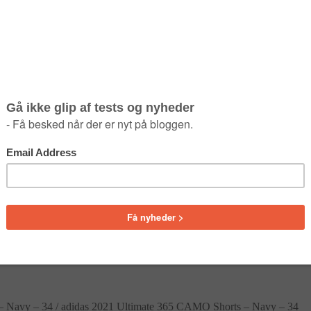
– Navy – 34
/
adidas 2021 Ultimate 365 CAMO Shorts – Navy – 34