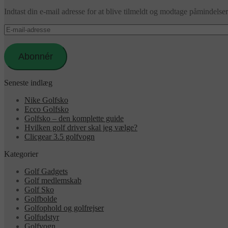
Indtast din e-mail adresse for at blive tilmeldt og modtage påmindels
E-
mail-
adresse
Abonnér
Seneste indlæg
Nike Golfsko
Ecco Golfsko
Golfsko – den komplette guide
Hvilken golf driver skal jeg vælge?
Clicgear 3.5 golfvogn
Kategorier
Golf Gadgets
Golf medlemskab
Golf Sko
Golfbolde
Golfophold og golfrejser
Golfudstyr
Golfvogn