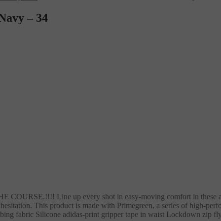
Navy – 34
!! Line up every shot in easy-moving comfort in these adidas g
hesitation. This product is made with Primegreen, a series of high-perf
bing fabric Silicone adidas-print gripper tape in waist Lockdown zip f