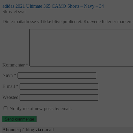
Indlægsnavigation
Forrige
adidas 2021 Ultimate 365 CAMO Shorts – Navy – 34
indlæg:
Skriv et svar
Din e-mailadresse vil ikke blive publiceret.
Krævede felter er marker
Kommentar
*
Navn
*
E-mail
*
Websted
Notify me of new posts by email.
Abonner på blog via e-mail