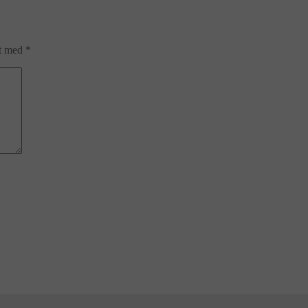
et med
*