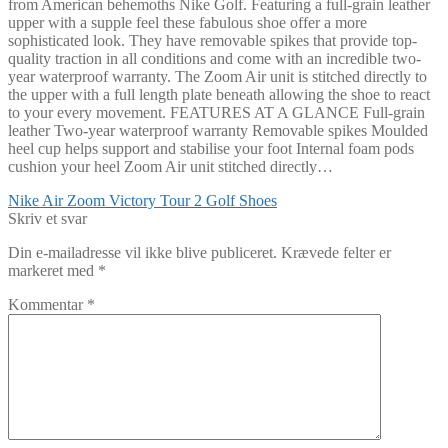
from American behemoths Nike Golf. Featuring a full-grain leather
upper with a supple feel these fabulous shoe offer a more
sophisticated look. They have removable spikes that provide top-
quality traction in all conditions and come with an incredible two-
year waterproof warranty. The Zoom Air unit is stitched directly to
the upper with a full length plate beneath allowing the shoe to react
to your every movement. FEATURES AT A GLANCE Full-grain
leather Two-year waterproof warranty Removable spikes Moulded
heel cup helps support and stabilise your foot Internal foam pods
cushion your heel Zoom Air unit stitched directly…
Indlægsnavigation
Forrige
Nike Air Zoom Victory Tour 2 Golf Shoes
indlæg:
Skriv et svar
Din e-mailadresse vil ikke blive publiceret.
Krævede felter er
markeret med
*
Kommentar
*