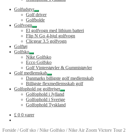
Golfudstyr
Udfold
Golf driver
undermenu
Golfbolde
Golfvogn
Udfold
El golfvogn med lithium batteri
undermenu
Flip N Go 4-hjul golfvogn
Clicgear 3.5 golfvogn
Golftøj
Golfsko
Udfold
Nike Golfsko
undermenu
Ecco Golfsko
Golf Vinterstøvler & Gummistøvler
Golf medlemskab
Udfold
Danmarks billigste golf medlemskab
undermenu
Billigste flexmedlemsskab golf
Golfophold og golfrejser
Udfold
Golfophold i Jylland
undermenu
Golfophold i Sverige
Golfophold Tyskland
£
0
0 varer
Forside
/
Golf sko
/
Nike Golfsko
/
Nike Air Zoom Victory Tour 2