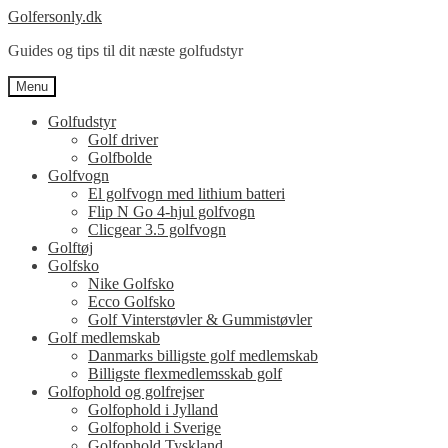
Spring
Spring
Golfersonly.dk
til
til
Guides og tips til dit næste golfudstyr
navigation
indhold
Menu
Golfudstyr
Golf driver
Golfbolde
Golfvogn
El golfvogn med lithium batteri
Flip N Go 4-hjul golfvogn
Clicgear 3.5 golfvogn
Golftøj
Golfsko
Nike Golfsko
Ecco Golfsko
Golf Vinterstøvler & Gummistøvler
Golf medlemskab
Danmarks billigste golf medlemskab
Billigste flexmedlemsskab golf
Golfophold og golfrejser
Golfophold i Jylland
Golfophold i Sverige
Golfophold Tyskland