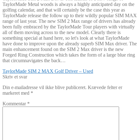
TaylorMade Metal woods is always a highly anticipated day on the
golfing calendar, and that will certainly be the case this year as
TaylorMade release the follow up to their wildly popular SIM MAX
range of last year. The new SIM 2 Max range of drivers has already
been fully embraced by the TaylorMade Tour players with virtually
all of them moving across to the new model. Clearly there is
something special at hand here, so let's look at what TaylorMade
have done to improve upon the already superb SIM Max driver. The
main enhancement found on the SIM 2 Max driver is the new
Forged Ring Construction which takes the form of a large blue ring
that circumnavigates the back…
Indlægsnavigation
Forrige
TaylorMade SIM 2 MAX Golf Driver – Used
indlæg:
Skriv et svar
Din e-mailadresse vil ikke blive publiceret.
Krævede felter er
markeret med
*
Kommentar
*