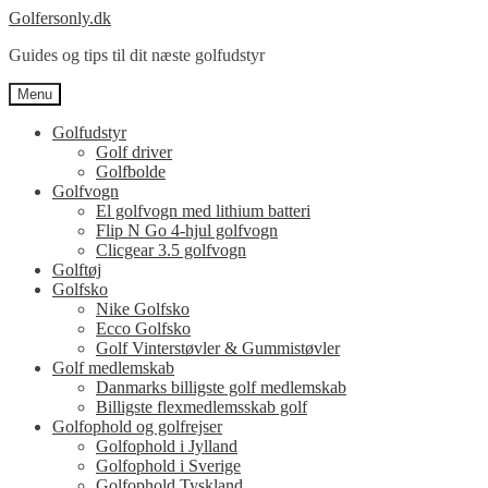
Spring
Spring
Golfersonly.dk
til
til
Guides og tips til dit næste golfudstyr
navigation
indhold
Menu
Golfudstyr
Golf driver
Golfbolde
Golfvogn
El golfvogn med lithium batteri
Flip N Go 4-hjul golfvogn
Clicgear 3.5 golfvogn
Golftøj
Golfsko
Nike Golfsko
Ecco Golfsko
Golf Vinterstøvler & Gummistøvler
Golf medlemskab
Danmarks billigste golf medlemskab
Billigste flexmedlemsskab golf
Golfophold og golfrejser
Golfophold i Jylland
Golfophold i Sverige
Golfophold Tyskland