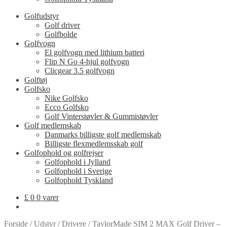
Golfudstyr
Golf driver
Golfbolde
Golfvogn
El golfvogn med lithium batteri
Flip N Go 4-hjul golfvogn
Clicgear 3.5 golfvogn
Golftøj
Golfsko
Nike Golfsko
Ecco Golfsko
Golf Vinterstøvler & Gummistøvler
Golf medlemskab
Danmarks billigste golf medlemskab
Billigste flexmedlemsskab golf
Golfophold og golfrejser
Golfophold i Jylland
Golfophold i Sverige
Golfophold Tyskland
£
0
0 varer
Forside
/
Udstyr
/
Drivere
/
TaylorMade SIM 2 MAX Golf Driver –