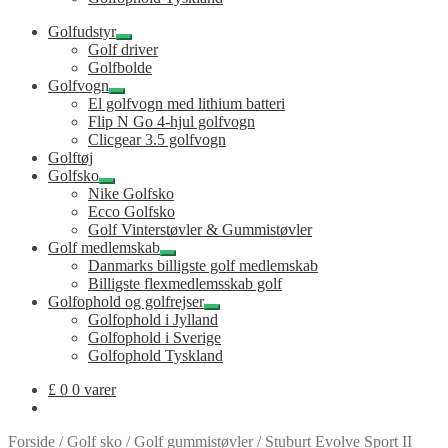
Golfudstyr
Udfold
Golf driver
undermenu
Golfbolde
Golfvogn
Udfold
El golfvogn med lithium batteri
undermenu
Flip N Go 4-hjul golfvogn
Clicgear 3.5 golfvogn
Golftøj
Golfsko
Udfold
Nike Golfsko
undermenu
Ecco Golfsko
Golf Vinterstøvler & Gummistøvler
Golf medlemskab
Udfold
Danmarks billigste golf medlemskab
undermenu
Billigste flexmedlemsskab golf
Golfophold og golfrejser
Udfold
Golfophold i Jylland
undermenu
Golfophold i Sverige
Golfophold Tyskland
£
0
0 varer
Forside
/
Golf sko
/
Golf gummistøvler
/
Stuburt Evolve Sport II