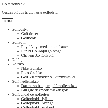
Spring
Spring
Golfersonly.dk
til
til
Guides og tips til dit næste golfudstyr
navigation
indhold
Menu
Golfudstyr
Golf driver
Golfbolde
Golfvogn
El golfvogn med lithium batteri
Flip N Go 4-hjul golfvogn
Clicgear 3.5 golfvogn
Golftøj
Golfsko
Nike Golfsko
Ecco Golfsko
Golf Vinterstøvler & Gummistøvler
Golf medlemskab
Danmarks billigste golf medlemskab
Billigste flexmedlemsskab golf
Golfophold og golfrejser
Golfophold i Jylland
Golfophold i Sverige
Golfophold Tyskland