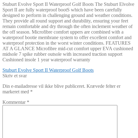
Stuburt Evolve Sport II Waterproof Golf Boots The Stuburt Elvolve
Sport II are fully waterproof bootS which have been carefully
designed to perform in challenging ground and weather conditions.
They provide all round support and durability, ensuring your feet
remain comfortable and dry through the often inclement weather of
the off season. Microfibre comfort uppers are combined with a
waterproof bootie membrane system to offer excellent comfort and
waterproof protection in the worst winter conditions. FEATURES
AT A GLANCE Microfibre mid-cut comfort upper EVA cushioned
midsole 7 spike rubber outsole with increased traction support
Cushioned insole 1 year waterproof warranty
Indlægsnavigation
Forrige
Stuburt Evolve Sport II Waterproof Golf Boots
indlæg:
Skriv et svar
Din e-mailadresse vil ikke blive publiceret.
Krævede felter er
markeret med
*
Kommentar
*