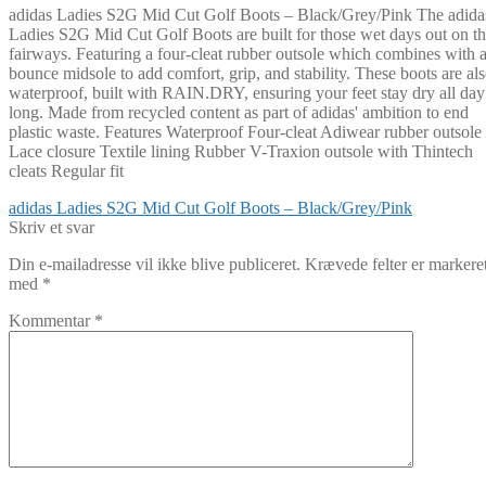
adidas Ladies S2G Mid Cut Golf Boots – Black/Grey/Pink The adida
Ladies S2G Mid Cut Golf Boots are built for those wet days out on t
fairways. Featuring a four-cleat rubber outsole which combines with 
bounce midsole to add comfort, grip, and stability. These boots are al
waterproof, built with RAIN.DRY, ensuring your feet stay dry all day
long. Made from recycled content as part of adidas' ambition to end
plastic waste. Features Waterproof Four-cleat Adiwear rubber outsole
Lace closure Textile lining Rubber V-Traxion outsole with Thintech
cleats Regular fit
Indlægsnavigation
Forrige
adidas Ladies S2G Mid Cut Golf Boots – Black/Grey/Pink
indlæg:
Skriv et svar
Din e-mailadresse vil ikke blive publiceret.
Krævede felter er markere
med
*
Kommentar
*