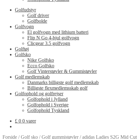
Golfudstyr
Golf driver
Golfbolde
Golfvogn
El golfvogn med lithium batteri
Flip N Go 4-hjul golfvogn
Clicgear 3.5 golfvogn
Golftøj
Golfsko
Nike Golfsko
Ecco Golfsko
Golf Vinterstøvler & Gummistøvler
Golf medlemskab
Danmarks billigste golf medlemskab
Billigste flexmedlemsskab golf
Golfophold og golfrejser
Golfophold i Jylland
Golfophold i Sverige
Golfophold Tyskland
£
0
0 varer
Forside
/
Golf sko
/
Golf gummistøvler
/
adidas Ladies S2G Mid Cut