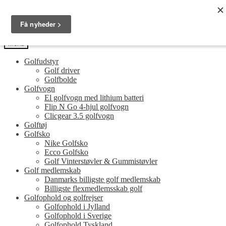
Spring
Spring
Golfersonly.dk
til
til
Guides og tips til dit næste golfudstyr
navigation
indhold
Menu
Golfudstyr
Golf driver
Golfbolde
Golfvogn
El golfvogn med lithium batteri
Flip N Go 4-hjul golfvogn
Clicgear 3.5 golfvogn
Golftøj
Golfsko
Nike Golfsko
Ecco Golfsko
Golf Vinterstøvler & Gummistøvler
Golf medlemskab
Danmarks billigste golf medlemskab
Billigste flexmedlemsskab golf
Golfophold og golfrejser
Golfophold i Jylland
Golfophold i Sverige
Golfophold Tyskland