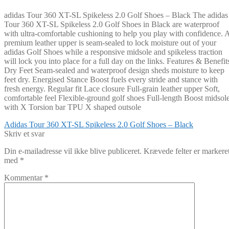
adidas Tour 360 XT-SL Spikeless 2.0 Golf Shoes – Black The adidas
Tour 360 XT-SL Spikeless 2.0 Golf Shoes in Black are waterproof
with ultra-comfortable cushioning to help you play with confidence. 
premium leather upper is seam-sealed to lock moisture out of your
adidas Golf Shoes while a responsive midsole and spikeless traction
will lock you into place for a full day on the links. Features & Benefit
Dry Feet Seam-sealed and waterproof design sheds moisture to keep
feet dry. Energised Stance Boost fuels every stride and stance with
fresh energy. Regular fit Lace closure Full-grain leather upper Soft,
comfortable feel Flexible-ground golf shoes Full-length Boost midsol
with X Torsion bar TPU X shaped outsole
Indlægsnavigation
Forrige
Adidas Tour 360 XT-SL Spikeless 2.0 Golf Shoes – Black
indlæg:
Skriv et svar
Din e-mailadresse vil ikke blive publiceret.
Krævede felter er markere
med
*
Kommentar
*