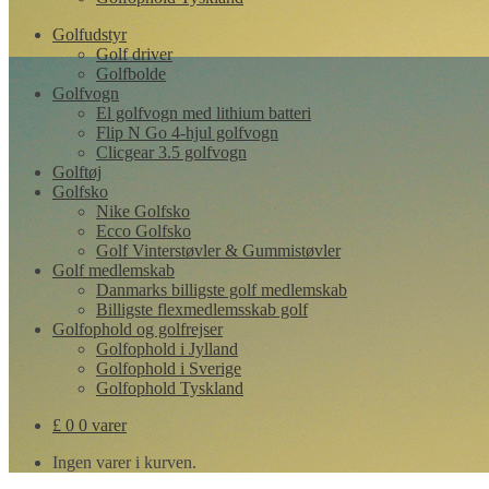
Golfudstyr
Golf driver
Golfbolde
Golfvogn
El golfvogn med lithium batteri
Flip N Go 4-hjul golfvogn
Clicgear 3.5 golfvogn
Golftøj
Golfsko
Nike Golfsko
Ecco Golfsko
Golf Vinterstøvler & Gummistøvler
Golf medlemskab
Danmarks billigste golf medlemskab
Billigste flexmedlemsskab golf
Golfophold og golfrejser
Golfophold i Jylland
Golfophold i Sverige
Golfophold Tyskland
£
0
0 varer
Ingen varer i kurven.