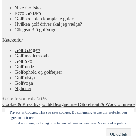
Nike Golfsko
Ecco Golfsko
Golfsko – den komplette guide
Hvilken golf driver skal jeg vælge?
Clicgear 3.5 golfvogn
Kategorier
Golf Gadgets
Golf medlemskab
Golf Sko
Golfbolde
Golfophold og golfrejser
Golfudstyr
Golfvogn
Nyheder
© Golfersonly.dk 2026
Cookie & Privatlivspolitik
Designet med Storefront & WooCommerce
Privacy & Cookies: This site uses cookies. By continuing to use this website, you
Min konto
agree to their use.
Søg
To find out more, including how to control cookies, see here:
Vores cookie politik
Cart
0